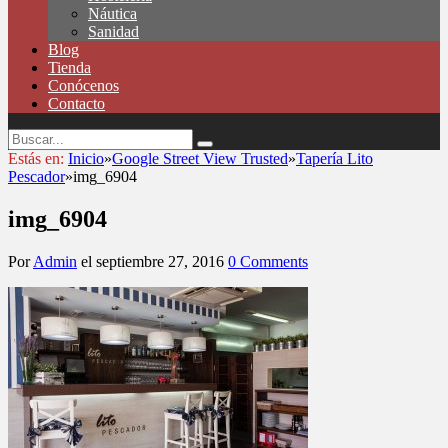
Náutica
Sanidad
Blog
Tienda
Conócenos
Contacto
Estás en:
Inicio
»
Google Street View Trusted
»
Tapería Lito
Pescador
»
img_6904
img_6904
Por
Admin
el
septiembre 27, 2016
0 Comments