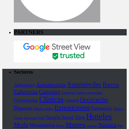
PARTNERS
Sectores
Automóviles
Barcos
Arquitectura
Albergues
Cafeterías
Camping
Catedrales
Centros comerciales
Clínicas
Decoración
Cervecerías
Colegios
Exposiciones
Deportes
Farmacias
Diseño gráfico
Fisterra
Hoteles
Google Street View
Fitness
Gigapixel
GIM
Museos
Moda
Náutica
Monasterios
Motos
noticias
Piso