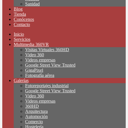
Sanidad
Blog
Tienda
Conócenos
Contacto
Inicio
Servicios
Multimedia 360VR
Visitas Virtuales 360HD
Video 360
Videos empresas
Google Street View Trusted
GigaPixel
Fotografía aérea
Galerías
Fotoreportajes industrial
Google Street View Trusted
Video 360
Videos empresas
360HD
Arquitectura
Automoción
Comercio
Hostelería