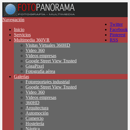
Navegación
Twitter
Inicio
Facebook
Servicios
Pinterest
Multimedia 360VR
RSS
Visitas Virtuales 360HD
Video 360
Videos empresas
Google Street View Trusted
GigaPixel
Fotografía aérea
Galerías
Fotoreportajes industrial
Google Street View Trusted
Video 360
Videos empresas
360HD
Arquitectura
Automoción
Comercio
Hostelería
Náutica