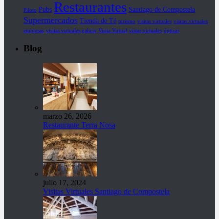
Restaurantes
Pubs
Santiago de Compostela
Piloto
Supermercados
Tienda de Té
turismo
visitas virtuales
visitas virtuales
empresas
visitas virtuales galicia
Visita Virtual
vistas virtuales
ópticas
Blog
marzo 26, 2026
Restaurante Terra Nosa
julio 17, 2024
Visitas Virtuales Santiago de Compostela