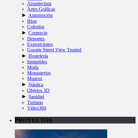
Arquitectura
Artes Gráficas
►
Automoción
Blog
Colegios
►
Comercio
Deportes
Exposiciones
Google Street View Trusted
►
Hostelería
Inmuebles
Moda
Monasterios
Museos
►
Náutica
Objetos 3D
►
Sanidad
Turismo
Video360
PROYECTOS