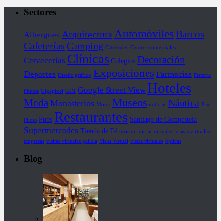
Sectores
Automóviles
Barcos
Arquitectura
Albergues
Cafeterías
Camping
Catedrales
Centros comerciales
Clínicas
Decoración
Cervecerías
Colegios
Exposiciones
Deportes
Farmacias
Diseño gráfico
Fisterra
Hoteles
Google Street View
Fitness
Gigapixel
GIM
Museos
Moda
Náutica
Monasterios
Motos
noticias
Piso
Restaurantes
Pubs
Santiago de Compostela
Piloto
Supermercados
Tienda de Té
turismo
visitas virtuales
visitas virtuales
empresas
visitas virtuales galicia
Visita Virtual
vistas virtuales
ópticas
Blog