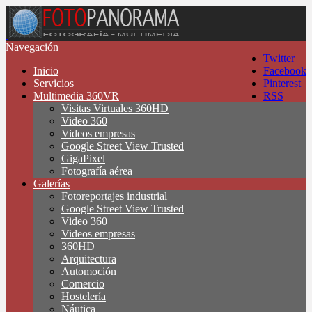
Navegación
Twitter
Inicio
Facebook
Servicios
Pinterest
Multimedia 360VR
RSS
Visitas Virtuales 360HD
Video 360
Videos empresas
Google Street View Trusted
GigaPixel
Fotografía aérea
Galerías
Fotoreportajes industrial
Google Street View Trusted
Video 360
Videos empresas
360HD
Arquitectura
Automoción
Comercio
Hostelería
Náutica