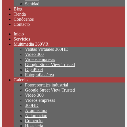
Sanidad
Blog
Tienda
Conócenos
Contacto
Inicio
Servicios
Multimedia 360VR
Visitas Virtuales 360HD
Video 360
Videos empresas
Google Street View Trusted
GigaPixel
Fotografía aérea
Galerías
Fotoreportajes industrial
Google Street View Trusted
Video 360
Videos empresas
360HD
Arquitectura
Automoción
Comercio
Hostelería