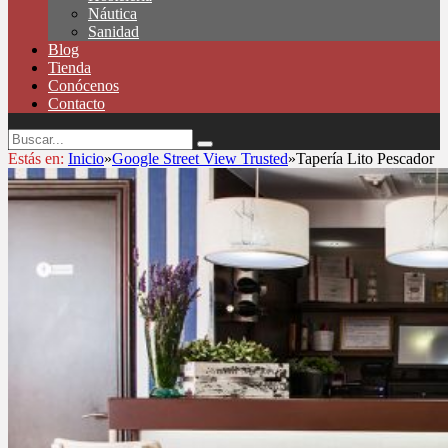
Náutica
Sanidad
Blog
Tienda
Conócenos
Contacto
Estás en:
Inicio
»
Google Street View Trusted
»
Tapería Lito Pescador