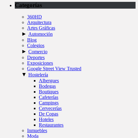
Categorías
360HD
Arquitectura
Artes Gráficas
►
Automoción
Blog
Colegios
►
Comercio
Deportes
Exposiciones
Google Street View Trusted
▼
Hostelería
Albergues
Bodegas
Boutiques
Cafeterías
Campings
Cervecerías
De Copas
Hoteles
Restaurantes
Inmuebles
Moda