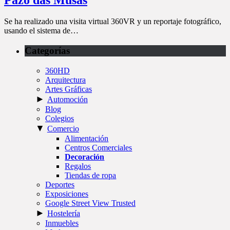
Se ha realizado una visita virtual 360VR y un reportaje fotográfico,
usando el sistema de…
Categorías
360HD
Arquitectura
Artes Gráficas
►
Automoción
Blog
Colegios
▼
Comercio
Alimentación
Centros Comerciales
Decoración
Regalos
Tiendas de ropa
Deportes
Exposiciones
Google Street View Trusted
►
Hostelería
Inmuebles