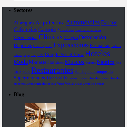
Sectores
Automóviles
Barcos
Arquitectura
Albergues
Cafeterías
Camping
Catedrales
Centros comerciales
Clínicas
Decoración
Cervecerías
Colegios
Exposiciones
Deportes
Farmacias
Diseño gráfico
Fisterra
Hoteles
Google Street View
Fitness
Gigapixel
GIM
Museos
Moda
Náutica
Monasterios
Motos
noticias
Piso
Restaurantes
Pubs
Santiago de Compostela
Piloto
Supermercados
Tienda de Té
turismo
visitas virtuales
visitas virtuales
empresas
visitas virtuales galicia
Visita Virtual
vistas virtuales
ópticas
Blog