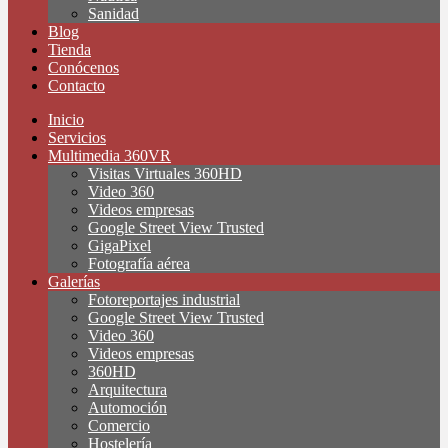
Sanidad
Blog
Tienda
Conócenos
Contacto
Inicio
Servicios
Multimedia 360VR
Visitas Virtuales 360HD
Video 360
Videos empresas
Google Street View Trusted
GigaPixel
Fotografía aérea
Galerías
Fotoreportajes industrial
Google Street View Trusted
Video 360
Videos empresas
360HD
Arquitectura
Automoción
Comercio
Hostelería