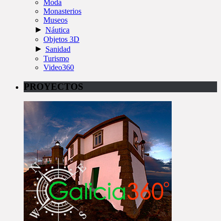
Moda
Monasterios
Museos
►
Náutica
Objetos 3D
►
Sanidad
Turismo
Video360
PROYECTOS