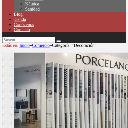
Náutica
Sanidad
Blog
Tienda
Conócenos
Contacto
Estás en:
Inicio
»
Comercio
»
Categoría: "Decoración"