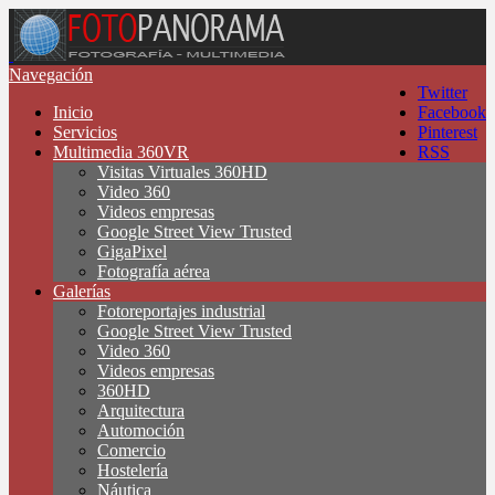
Navegación
Twitter
Inicio
Facebook
Servicios
Pinterest
Multimedia 360VR
RSS
Visitas Virtuales 360HD
Video 360
Videos empresas
Google Street View Trusted
GigaPixel
Fotografía aérea
Galerías
Fotoreportajes industrial
Google Street View Trusted
Video 360
Videos empresas
360HD
Arquitectura
Automoción
Comercio
Hostelería
Náutica