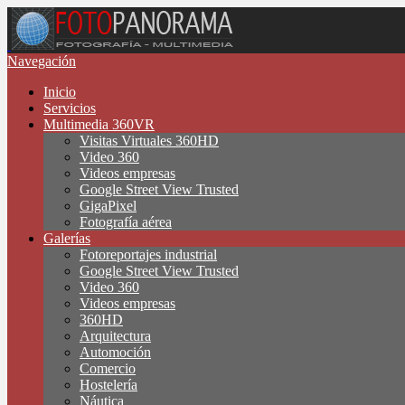
Navegación
Inicio
Servicios
Multimedia 360VR
Visitas Virtuales 360HD
Video 360
Videos empresas
Google Street View Trusted
GigaPixel
Fotografía aérea
Galerías
Fotoreportajes industrial
Google Street View Trusted
Video 360
Videos empresas
360HD
Arquitectura
Automoción
Comercio
Hostelería
Náutica