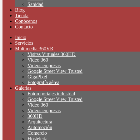
Sanidad
Blog
Tienda
Conócenos
Contacto
Inicio
Servicios
Multimedia 360VR
Visitas Virtuales 360HD
Video 360
Videos empresas
Google Street View Trusted
GigaPixel
Fotografía aérea
Galerías
Fotoreportajes industrial
Google Street View Trusted
Video 360
Videos empresas
360HD
Arquitectura
Automoción
Comercio
Hostelería