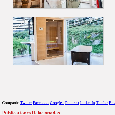
Compartir.
Twitter
Facebook
Google+
Pinterest
LinkedIn
Tumblr
Ema
Publicaciones Relacionadas