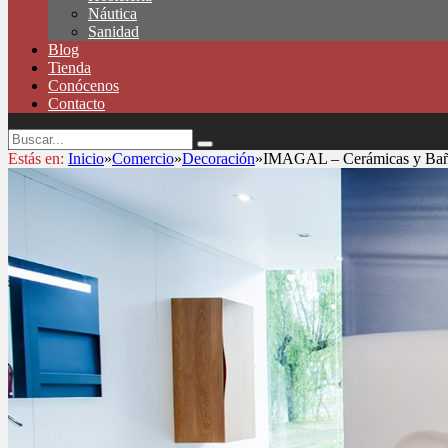
Náutica
Sanidad
Blog
Tienda
Conócenos
Contacto
Estás en:
Inicio
»
Comercio
»
Decoración
»
IMAGAL – Cerámicas y Ba