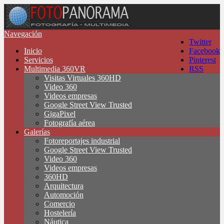
Navegación
Twitter
Inicio
Facebook
Servicios
Pinterest
Multimedia 360VR
RSS
Visitas Virtuales 360HD
Video 360
Videos empresas
Google Street View Trusted
GigaPixel
Fotografía aérea
Galerías
Fotoreportajes industrial
Google Street View Trusted
Video 360
Videos empresas
360HD
Arquitectura
Automoción
Comercio
Hostelería
Náutica