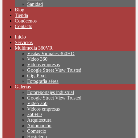
Sanidad
Blog
Tienda
Conócenos
Contacto
Inicio
Servicios
Multimedia 360VR
Visitas Virtuales 360HD
Video 360
Videos empresas
Google Street View Trusted
GigaPixel
Fotografía aérea
Galerías
Fotoreportajes industrial
Google Street View Trusted
Video 360
Videos empresas
360HD
Arquitectura
Automoción
Comercio
Hostelería