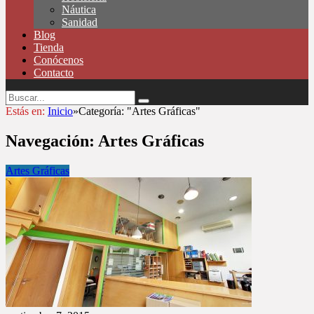
Náutica
Sanidad
Blog
Tienda
Conócenos
Contacto
Estás en:
Inicio
»
Categoría: "Artes Gráficas"
Navegación:
Artes Gráficas
Artes Gráficas