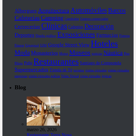
Automóviles
Barcos
Arquitectura
Albergues
Cafeterías
Camping
Catedrales
Centros comerciales
Clínicas
Decoración
Cervecerías
Colegios
Exposiciones
Deportes
Farmacias
Diseño gráfico
Fisterra
Hoteles
Google Street View
Fitness
Gigapixel
GIM
Museos
Moda
Náutica
Monasterios
Motos
noticias
Piso
Restaurantes
Pubs
Santiago de Compostela
Piloto
Supermercados
Tienda de Té
turismo
visitas virtuales
visitas virtuales
empresas
visitas virtuales galicia
Visita Virtual
vistas virtuales
ópticas
Blog
marzo 26, 2026
Restaurante Terra Nosa