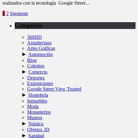
realizados con la tecnología Google Street…
1
2
Siguiente
Categorías
360HD
Arquitectura
Artes Gráficas
►
Automoción
Blog
Colegios
►
Comercio
Deportes
Exposiciones
Google Street View Trusted
►
Hostelería
Inmuebles
Moda
Monasterios
Museos
►
Náutica
Objetos 3D
►
Sanidad