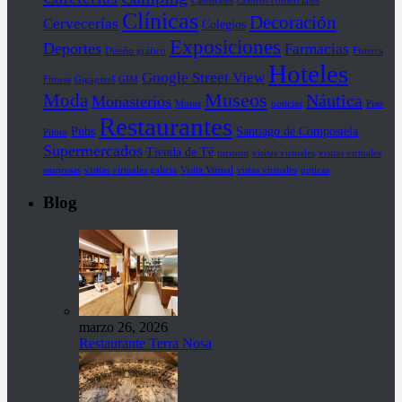
Catedrales
Centros comerciales
Clínicas
Decoración
Cervecerías
Colegios
Exposiciones
Deportes
Farmacias
Diseño gráfico
Fisterra
Hoteles
Google Street View
Fitness
Gigapixel
GIM
Museos
Moda
Náutica
Monasterios
Motos
noticias
Piso
Restaurantes
Pubs
Santiago de Compostela
Piloto
Supermercados
Tienda de Té
turismo
visitas virtuales
visitas virtuales
empresas
visitas virtuales galicia
Visita Virtual
vistas virtuales
ópticas
Blog
marzo 26, 2026
Restaurante Terra Nosa