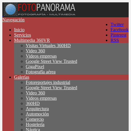
Navegación
Twitter
Inicio
Facebook
Servicios
Pinterest
Multimedia 360VR
RSS
Visitas Virtuales 360HD
Video 360
Videos empresas
Google Street View Trusted
GigaPixel
Fotografía aérea
Galerías
Fotoreportajes industrial
Google Street View Trusted
Video 360
Videos empresas
360HD
Arquitectura
Automoción
Comercio
Hostelería
Náutica