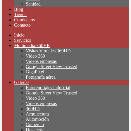
Sanidad
Blog
Tienda
Conócenos
Contacto
Inicio
Servicios
Multimedia 360VR
Visitas Virtuales 360HD
Video 360
Videos empresas
Google Street View Trusted
GigaPixel
Fotografía aérea
Galerías
Fotoreportajes industrial
Google Street View Trusted
Video 360
Videos empresas
360HD
Arquitectura
Automoción
Comercio
Hostelería