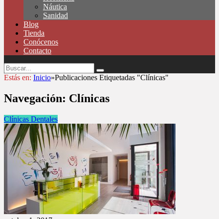
Náutica
Sanidad
Blog
Tienda
Conócenos
Contacto
Estás en:
Inicio
»
Publicaciones Etiquetadas "Clínicas"
Navegación:
Clínicas
Clínicas Dentales