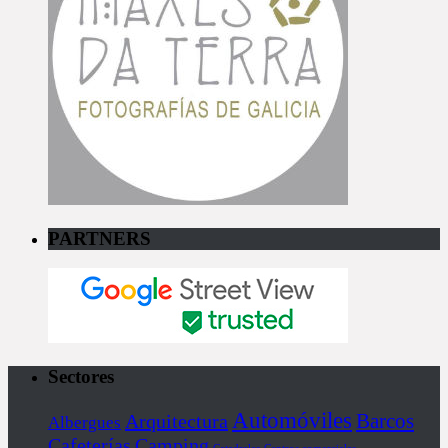
PARTNERS
Sectores
Automóviles
Barcos
Arquitectura
Albergues
Cafeterías
Camping