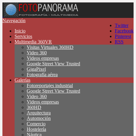
Navegación
Twitter
Inicio
Facebook
Servicios
Pinterest
Multimedia 360VR
RSS
Visitas Virtuales 360HD
Video 360
Videos empresas
Google Street View Trusted
GigaPixel
Fotografía aérea
Galerías
Fotoreportajes industrial
Google Street View Trusted
Video 360
Videos empresas
360HD
Arquitectura
Automoción
Comercio
Hostelería
Náutica