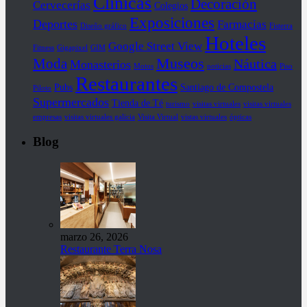
Clínicas
Decoración
Cervecerías
Colegios
Exposiciones
Deportes
Farmacias
Diseño gráfico
Fisterra
Hoteles
Google Street View
Fitness
Gigapixel
GIM
Museos
Moda
Náutica
Monasterios
Motos
noticias
Piso
Restaurantes
Pubs
Santiago de Compostela
Piloto
Supermercados
Tienda de Té
turismo
visitas virtuales
visitas virtuales
empresas
visitas virtuales galicia
Visita Virtual
vistas virtuales
ópticas
Blog
marzo 26, 2026
Restaurante Terra Nosa