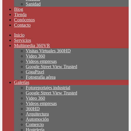
Sanidad
Blog
Tienda
Conócenos
Contacto
Inicio
Servicios
Multimedia 360VR
Visitas Virtuales 360HD
Video 360
Videos empresas
Google Street View Trusted
GigaPixel
Fotografía aérea
Galerías
Fotoreportajes industrial
Google Street View Trusted
Video 360
Videos empresas
360HD
Arquitectura
Automoción
Comercio
Hostelería