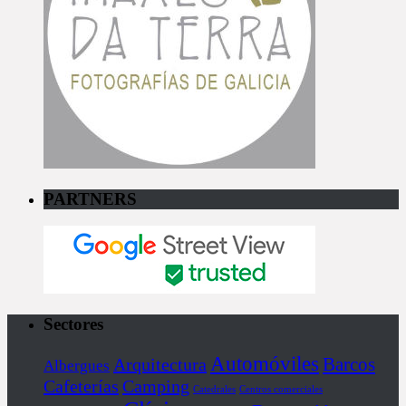
PARTNERS
Sectores
Automóviles
Barcos
Arquitectura
Albergues
Cafeterías
Camping
Catedrales
Centros comerciales