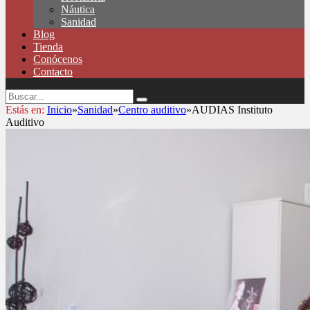
Náutica
Sanidad
Blog
Tienda
Conócenos
Contacto
Estás en:
Inicio
»
Sanidad
»
Centro auditivo
»
AUDIAS Instituto
Auditivo