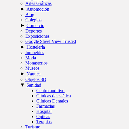
Artes Gráficas
►
Automoción
Blog
Colegios
►
Comercio
Deportes
Exposiciones
Google Street View Trusted
►
Hostelería
Inmuebles
Moda
Monasterios
Museos
►
Náutica
Objetos 3D
▼
Sanidad
Centro auditivo
Clínicas de estética
Clínicas Dentales
Farmacias
Hospital
Ópticas
Terapias
Turismo