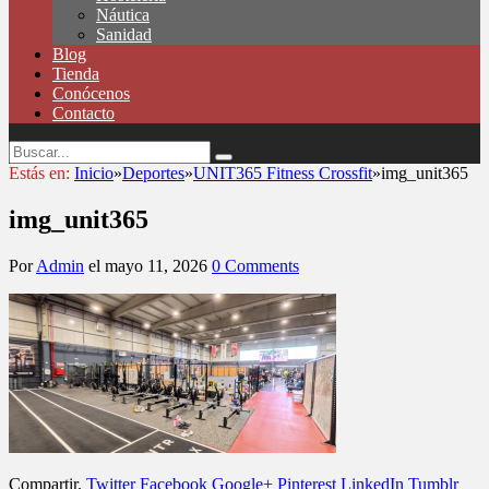
Náutica
Sanidad
Blog
Tienda
Conócenos
Contacto
Estás en:
Inicio
»
Deportes
»
UNIT365 Fitness Crossfit
»
img_unit365
img_unit365
Por
Admin
el
mayo 11, 2026
0 Comments
Compartir.
Twitter
Facebook
Google+
Pinterest
LinkedIn
Tumblr