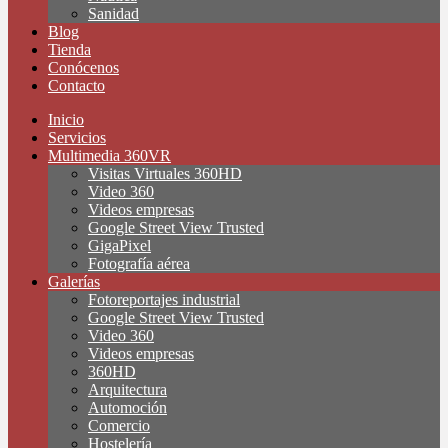
Sanidad
Blog
Tienda
Conócenos
Contacto
Inicio
Servicios
Multimedia 360VR
Visitas Virtuales 360HD
Video 360
Videos empresas
Google Street View Trusted
GigaPixel
Fotografía aérea
Galerías
Fotoreportajes industrial
Google Street View Trusted
Video 360
Videos empresas
360HD
Arquitectura
Automoción
Comercio
Hostelería