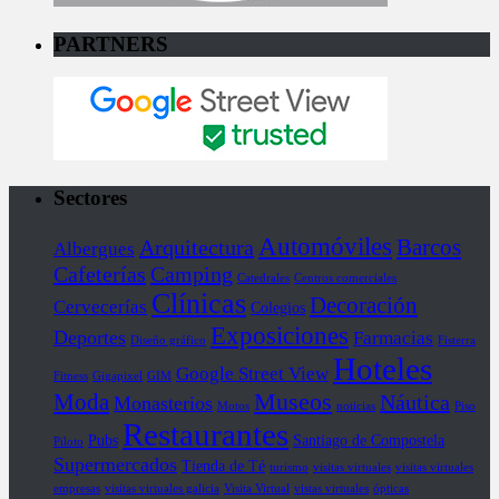
PARTNERS
Sectores
Automóviles
Barcos
Arquitectura
Albergues
Cafeterías
Camping
Catedrales
Centros comerciales
Clínicas
Decoración
Cervecerías
Colegios
Exposiciones
Deportes
Farmacias
Diseño gráfico
Fisterra
Hoteles
Google Street View
Fitness
Gigapixel
GIM
Museos
Moda
Náutica
Monasterios
Motos
noticias
Piso
Restaurantes
Pubs
Santiago de Compostela
Piloto
Supermercados
Tienda de Té
turismo
visitas virtuales
visitas virtuales
empresas
visitas virtuales galicia
Visita Virtual
vistas virtuales
ópticas