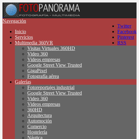
Navegación
Twitter
Inicio
Facebook
Servicios
Pinterest
Multimedia 360VR
RSS
Visitas Virtuales 360HD
Video 360
Videos empresas
Google Street View Trusted
GigaPixel
Fotografía aérea
Galerías
Fotoreportajes industrial
Google Street View Trusted
Video 360
Videos empresas
360HD
Arquitectura
Automoción
Comercio
Hostelería
Náutica