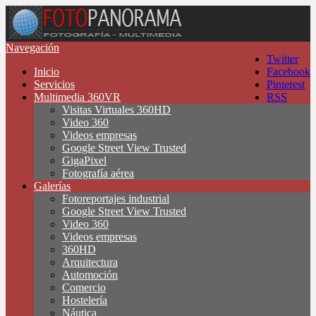
Navegación
Twitter
Inicio
Facebook
Servicios
Pinterest
Multimedia 360VR
RSS
Visitas Virtuales 360HD
Video 360
Videos empresas
Google Street View Trusted
GigaPixel
Fotografía aérea
Galerías
Fotoreportajes industrial
Google Street View Trusted
Video 360
Videos empresas
360HD
Arquitectura
Automoción
Comercio
Hostelería
Náutica