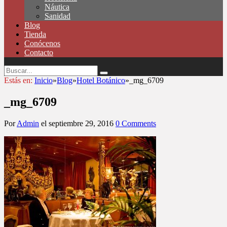
Náutica
Sanidad
Blog
Tienda
Conócenos
Contacto
Estás en:
Inicio
»
Blog
»
Hotel Botánico
»
_mg_6709
_mg_6709
Por
Admin
el
septiembre 29, 2016
0 Comments