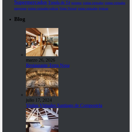
Supermercados
Tienda de Té
turismo
visitas virtuales
visitas virtuales
empresas
visitas virtuales galicia
Visita Virtual
vistas virtuales
ópticas
Blog
marzo 26, 2026
Restaurante Terra Nosa
julio 17, 2024
Visitas Virtuales Santiago de Compostela