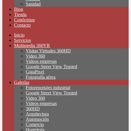
Sanidad
Blog
Tienda
Conócenos
Contacto
Inicio
Servicios
Multimedia 360VR
Visitas Virtuales 360HD
Video 360
Videos empresas
Google Street View Trusted
GigaPixel
Fotografía aérea
Galerías
Fotoreportajes industrial
Google Street View Trusted
Video 360
Videos empresas
360HD
Arquitectura
Automoción
Comercio
Hostelería