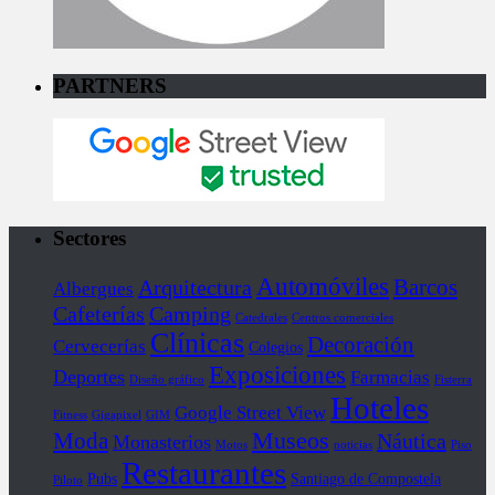
PARTNERS
Sectores
Automóviles
Barcos
Arquitectura
Albergues
Cafeterías
Camping
Catedrales
Centros comerciales
Clínicas
Decoración
Cervecerías
Colegios
Exposiciones
Deportes
Farmacias
Diseño gráfico
Fisterra
Hoteles
Google Street View
Fitness
Gigapixel
GIM
Museos
Moda
Náutica
Monasterios
Motos
noticias
Piso
Restaurantes
Pubs
Santiago de Compostela
Piloto