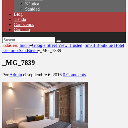
Náutica
Sanidad
Blog
Tienda
Conócenos
Contacto
Estás en:
Inicio
»
Google Street View Trusted
»
Smart Boutique Hotel
Literario San Bieito
»
_MG_7839
_MG_7839
Por
Admin
el
septiembre 6, 2016
0 Comments