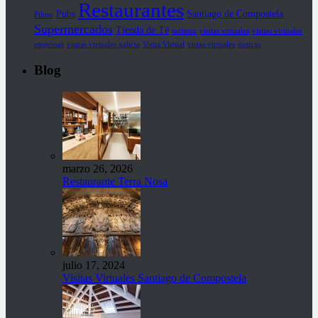
Restaurantes
Pubs
Santiago de Compostela
Piloto
Supermercados
Tienda de Té
turismo
visitas virtuales
visitas virtuales
empresas
visitas virtuales galicia
Visita Virtual
vistas virtuales
ópticas
Blog
marzo 26, 2026
Restaurante Terra Nosa
julio 17, 2024
Visitas Virtuales Santiago de Compostela