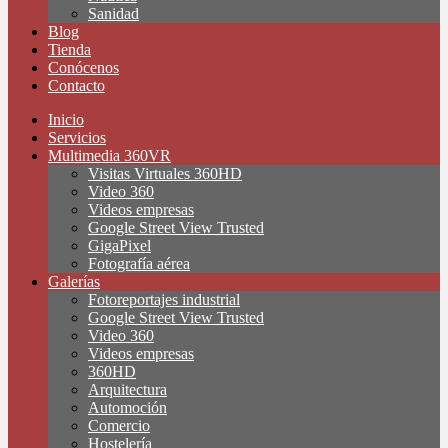
Sanidad
Blog
Tienda
Conócenos
Contacto
Inicio
Servicios
Multimedia 360VR
Visitas Virtuales 360HD
Video 360
Videos empresas
Google Street View Trusted
GigaPixel
Fotografía aérea
Galerías
Fotoreportajes industrial
Google Street View Trusted
Video 360
Videos empresas
360HD
Arquitectura
Automoción
Comercio
Hostelería