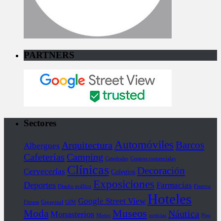
PARTNERS
Sectores
Automóviles
Barcos
Arquitectura
Albergues
Cafeterías
Camping
Catedrales
Centros comerciales
Clínicas
Decoración
Cervecerías
Colegios
Exposiciones
Deportes
Farmacias
Diseño gráfico
Fisterra
Hoteles
Google Street View
Fitness
Gigapixel
GIM
Museos
Moda
Náutica
Monasterios
Motos
noticias
Piso