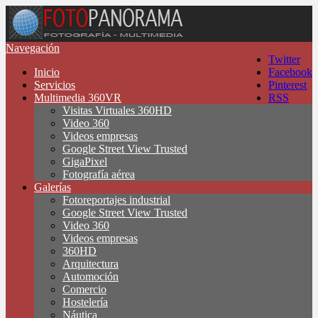
Navegación
Twitter
Inicio
Facebook
Servicios
Pinterest
Multimedia 360VR
RSS
Visitas Virtuales 360HD
Video 360
Videos empresas
Google Street View Trusted
GigaPixel
Fotografía aérea
Galerías
Fotoreportajes industrial
Google Street View Trusted
Video 360
Videos empresas
360HD
Arquitectura
Automoción
Comercio
Hostelería
Náutica