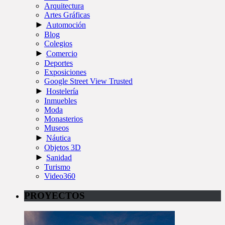
Arquitectura
Artes Gráficas
►
Automoción
Blog
Colegios
►
Comercio
Deportes
Exposiciones
Google Street View Trusted
►
Hostelería
Inmuebles
Moda
Monasterios
Museos
►
Náutica
Objetos 3D
►
Sanidad
Turismo
Video360
PROYECTOS