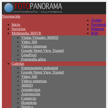
Navegación
Twitter
Inicio
Facebook
Servicios
Pinterest
Multimedia 360VR
RSS
Visitas Virtuales 360HD
Video 360
Videos empresas
Google Street View Trusted
GigaPixel
Fotografía aérea
Galerías
Fotoreportajes industrial
Google Street View Trusted
Video 360
Videos empresas
360HD
Arquitectura
Automoción
Comercio
Hostelería
Náutica