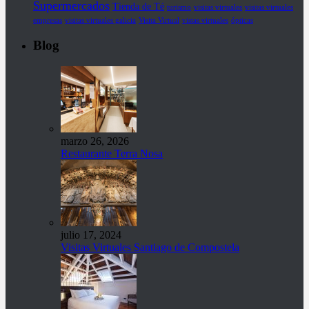
Supermercados
Tienda de Té
turismo
visitas virtuales
visitas virtuales
empresas
visitas virtuales galicia
Visita Virtual
vistas virtuales
ópticas
Blog
marzo 26, 2026
Restaurante Terra Nosa
julio 17, 2024
Visitas Virtuales Santiago de Compostela