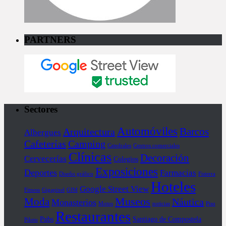
PARTNERS
Sectores
Automóviles
Barcos
Arquitectura
Albergues
Cafeterías
Camping
Catedrales
Centros comerciales
Clínicas
Decoración
Cervecerías
Colegios
Exposiciones
Deportes
Farmacias
Diseño gráfico
Fisterra
Hoteles
Google Street View
Fitness
Gigapixel
GIM
Museos
Moda
Náutica
Monasterios
Motos
noticias
Piso
Restaurantes
Pubs
Santiago de Compostela
Piloto