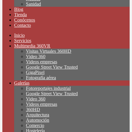
Sanidad
Blog
Tienda
Conócenos
Contacto
Inicio
Servicios
Multimedia 360VR
Visitas Virtuales 360HD
Video 360
Videos empresas
Google Street View Trusted
GigaPixel
Fotografía aérea
Galerías
Fotoreportajes industrial
Google Street View Trusted
Video 360
Videos empresas
360HD
Arquitectura
Automoción
Comercio
Hostelería