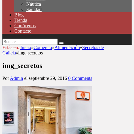
Náutica
Sanidad
Blog
Tienda
Conócenos
Contacto
Estás en:
Inicio
»
Comercio
»
Alimentación
»
Secretos de
Galicia
»
img_secretos
img_secretos
Por
Admin
el
septiembre 29, 2016
0 Comments