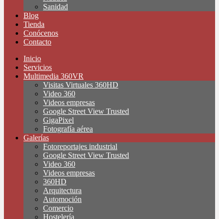
Sanidad
Blog
Tienda
Conócenos
Contacto
Inicio
Servicios
Multimedia 360VR
Visitas Virtuales 360HD
Video 360
Videos empresas
Google Street View Trusted
GigaPixel
Fotografía aérea
Galerías
Fotoreportajes industrial
Google Street View Trusted
Video 360
Videos empresas
360HD
Arquitectura
Automoción
Comercio
Hostelería