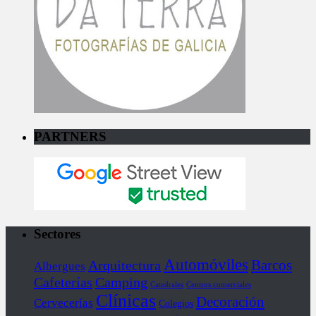
PARTNERS
Sectores
Automóviles
Barcos
Arquitectura
Albergues
Cafeterías
Camping
Catedrales
Centros comerciales
Clínicas
Decoración
Cervecerías
Colegios