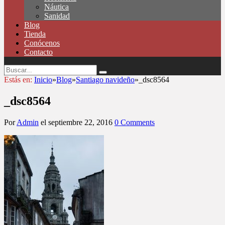
Náutica
Sanidad
Blog
Tienda
Conócenos
Contacto
Estás en:
Inicio
»
Blog
»
Santiago navideño
»
_dsc8564
_dsc8564
Por
Admin
el
septiembre 22, 2016
0 Comments