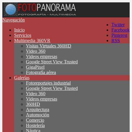
Navegación
Twitter
Inicio
Facebook
Servicios
Pinterest
Multimedia 360VR
RSS
Visitas Virtuales 360HD
Video 360
Videos empresas
Google Street View Trusted
GigaPixel
Fotografía aérea
Galerías
Fotoreportajes industrial
Google Street View Trusted
Video 360
Videos empresas
360HD
Arquitectura
Automoción
Comercio
Hostelería
Náutica