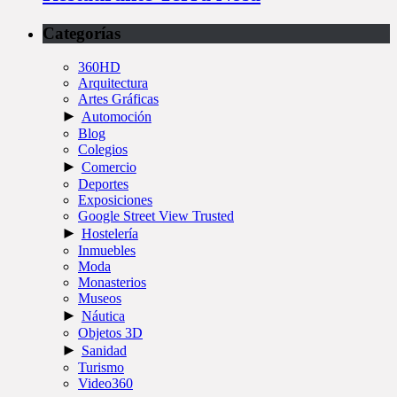
Categorías
360HD
Arquitectura
Artes Gráficas
►
Automoción
Blog
Colegios
►
Comercio
Deportes
Exposiciones
Google Street View Trusted
►
Hostelería
Inmuebles
Moda
Monasterios
Museos
►
Náutica
Objetos 3D
►
Sanidad
Turismo
Video360