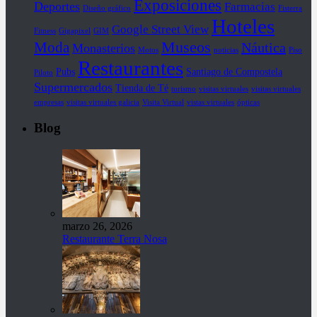
Exposiciones
Deportes
Farmacias
Diseño gráfico
Fisterra
Hoteles
Google Street View
Fitness
Gigapixel
GIM
Museos
Moda
Náutica
Monasterios
Motos
noticias
Piso
Restaurantes
Pubs
Santiago de Compostela
Piloto
Supermercados
Tienda de Té
turismo
visitas virtuales
visitas virtuales
empresas
visitas virtuales galicia
Visita Virtual
vistas virtuales
ópticas
Blog
marzo 26, 2026
Restaurante Terra Nosa