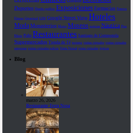
Exposiciones
Deportes
Farmacias
Diseño gráfico
Fisterra
Hoteles
Google Street View
Fitness
Gigapixel
GIM
Museos
Moda
Náutica
Monasterios
Motos
noticias
Piso
Restaurantes
Pubs
Santiago de Compostela
Piloto
Supermercados
Tienda de Té
turismo
visitas virtuales
visitas virtuales
empresas
visitas virtuales galicia
Visita Virtual
vistas virtuales
ópticas
Blog
marzo 26, 2026
Restaurante Terra Nosa