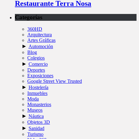
Restaurante Terra Nosa
Categorías
360HD
Arquitectura
Artes Gráficas
►
Automoción
Blog
Colegios
►
Comercio
Deportes
Exposiciones
Google Street View Trusted
►
Hostelería
Inmuebles
Moda
Monasterios
Museos
►
Náutica
Objetos 3D
►
Sanidad
Turismo