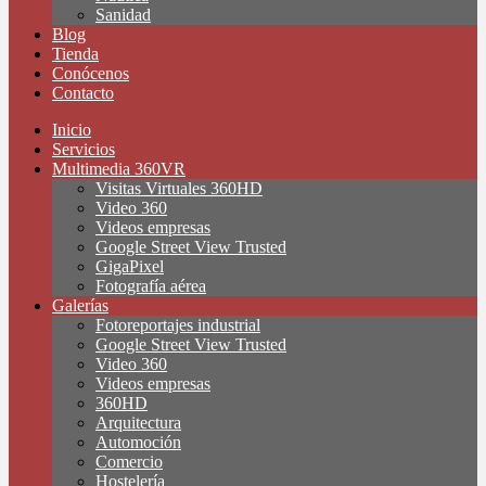
Sanidad
Blog
Tienda
Conócenos
Contacto
Inicio
Servicios
Multimedia 360VR
Visitas Virtuales 360HD
Video 360
Videos empresas
Google Street View Trusted
GigaPixel
Fotografía aérea
Galerías
Fotoreportajes industrial
Google Street View Trusted
Video 360
Videos empresas
360HD
Arquitectura
Automoción
Comercio
Hostelería