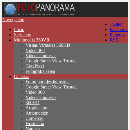
Navegación
Twitter
Inicio
Facebook
Servicios
Pinterest
Multimedia 360VR
RSS
Visitas Virtuales 360HD
Video 360
Videos empresas
Google Street View Trusted
GigaPixel
Fotografía aérea
Galerías
Fotoreportajes industrial
Google Street View Trusted
Video 360
Videos empresas
360HD
Arquitectura
Automoción
Comercio
Hostelería
Náutica