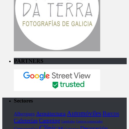
PARTNERS
Sectores
Automóviles
Barcos
Arquitectura
Albergues
Cafeterías
Camping
Catedrales
Centros comerciales
Clínicas
Decoración
Cervecerías
Colegios