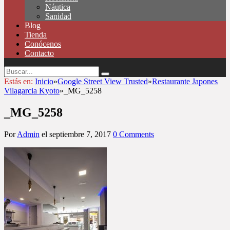
Náutica
Sanidad
Blog
Tienda
Conócenos
Contacto
Estás en:
Inicio
»
Google Street View Trusted
»
Restaurante Japones
Vilagarcia Kyoto
»
_MG_5258
_MG_5258
Por
Admin
el
septiembre 7, 2017
0 Comments