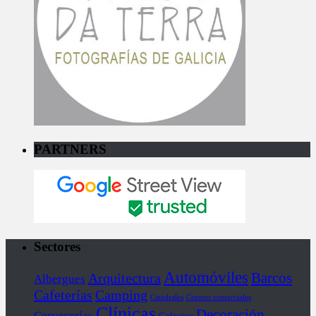
PARTNERS
Sectores
Automóviles
Barcos
Arquitectura
Albergues
Cafeterías
Camping
Catedrales
Centros comerciales
Clínicas
Decoración
Cervecerías
Colegios