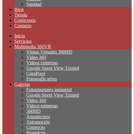
Sanidad
Blog
Tienda
Conócenos
Contacto
Inicio
Servicios
Multimedia 360VR
Visitas Virtuales 360HD
Video 360
Videos empresas
Google Street View Trusted
GigaPixel
Fotografía aérea
Galerías
Fotoreportajes industrial
Google Street View Trusted
Video 360
Videos empresas
360HD
Arquitectura
Automoción
Comercio
Hostelería