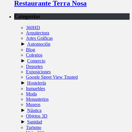
Restaurante Terra Nosa
Categorías
360HD
Arquitectura
Artes Gráficas
►
Automoción
Blog
Colegios
►
Comercio
Deportes
Exposiciones
Google Street View Trusted
►
Hostelería
Inmuebles
Moda
Monasterios
Museos
►
Náutica
Objetos 3D
►
Sanidad
Turismo