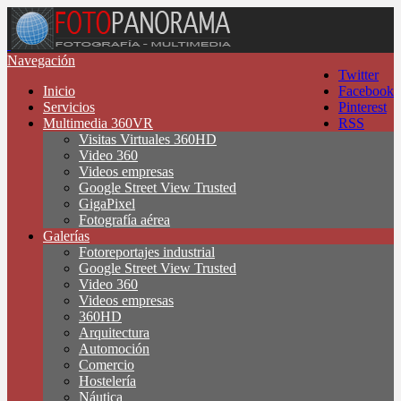
Navegación
Twitter
Inicio
Facebook
Servicios
Pinterest
Multimedia 360VR
RSS
Visitas Virtuales 360HD
Video 360
Videos empresas
Google Street View Trusted
GigaPixel
Fotografía aérea
Galerías
Fotoreportajes industrial
Google Street View Trusted
Video 360
Videos empresas
360HD
Arquitectura
Automoción
Comercio
Hostelería
Náutica