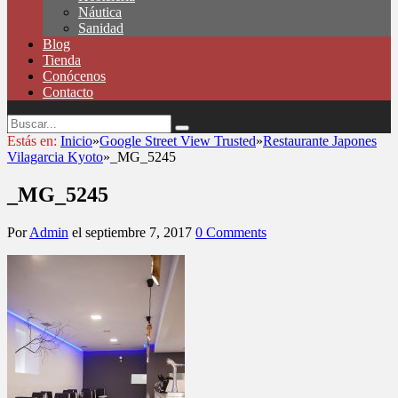
Náutica
Sanidad
Blog
Tienda
Conócenos
Contacto
Estás en:
Inicio
»
Google Street View Trusted
»
Restaurante Japones
Vilagarcia Kyoto
»
_MG_5245
_MG_5245
Por
Admin
el
septiembre 7, 2017
0 Comments