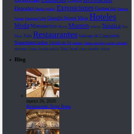
Exposiciones
Deportes
Farmacias
Diseño gráfico
Fisterra
Hoteles
Google Street View
Fitness
Gigapixel
GIM
Museos
Moda
Náutica
Monasterios
Motos
noticias
Piso
Restaurantes
Pubs
Santiago de Compostela
Piloto
Supermercados
Tienda de Té
turismo
visitas virtuales
visitas virtuales
empresas
visitas virtuales galicia
Visita Virtual
vistas virtuales
ópticas
Blog
marzo 26, 2026
Restaurante Terra Nosa