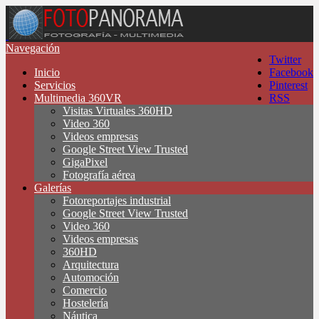
Navegación
Twitter
Inicio
Facebook
Servicios
Pinterest
Multimedia 360VR
RSS
Visitas Virtuales 360HD
Video 360
Videos empresas
Google Street View Trusted
GigaPixel
Fotografía aérea
Galerías
Fotoreportajes industrial
Google Street View Trusted
Video 360
Videos empresas
360HD
Arquitectura
Automoción
Comercio
Hostelería
Náutica