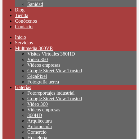
Sanidad
Blog
Tienda
Conócenos
Contacto
Inicio
Servicios
Multimedia 360VR
Visitas Virtuales 360HD
Video 360
Videos empresas
Google Street View Trusted
GigaPixel
Fotografía aérea
Galerías
Fotoreportajes industrial
Google Street View Trusted
Video 360
Videos empresas
360HD
Arquitectura
Automoción
Comercio
Hostelería