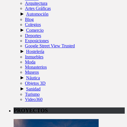
Arquitectura
Artes Gráficas
►
Automoción
Blog
Colegios
►
Comercio
Deportes
Exposiciones
Google Street View Trusted
►
Hostelería
Inmuebles
Moda
Monasterios
Museos
►
Náutica
Objetos 3D
►
Sanidad
Turismo
Video360
PROYECTOS