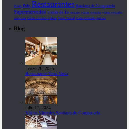
Restaurantes
Pubs
Santiago de Compostela
Piloto
Supermercados
Tienda de Té
turismo
visitas virtuales
visitas virtuales
empresas
visitas virtuales galicia
Visita Virtual
vistas virtuales
ópticas
Blog
marzo 26, 2026
Restaurante Terra Nosa
julio 17, 2024
Visitas Virtuales Santiago de Compostela