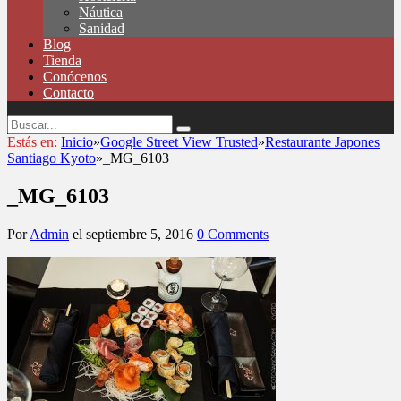
Náutica
Sanidad
Blog
Tienda
Conócenos
Contacto
Estás en:
Inicio
»
Google Street View Trusted
»
Restaurante Japones
Santiago Kyoto
»
_MG_6103
_MG_6103
Por
Admin
el
septiembre 5, 2016
0 Comments