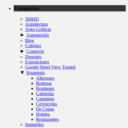
Categorías
360HD
Arquitectura
Artes Gráficas
►
Automoción
Blog
Colegios
►
Comercio
Deportes
Exposiciones
Google Street View Trusted
▼
Hostelería
Albergues
Bodegas
Boutiques
Cafeterías
Campings
Cervecerías
De Copas
Hoteles
Restaurantes
Inmuebles