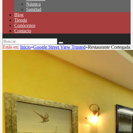
Náutica
Sanidad
Blog
Tienda
Conócenos
Contacto
Estás en:
Inicio
»
Google Street View Trusted
»
Restaurante Cortegada