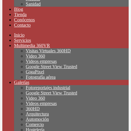
Sanidad
Blog
Tienda
Conócenos
Contacto
Inicio
Servicios
Multimedia 360VR
Visitas Virtuales 360HD
Video 360
Videos empresas
Google Street View Trusted
GigaPixel
Fotografía aérea
Galerías
Fotoreportajes industrial
Google Street View Trusted
Video 360
Videos empresas
360HD
Arquitectura
Automoción
Comercio
Hostelería