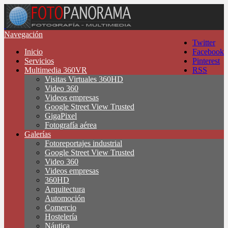
Navegación
Twitter
Inicio
Facebook
Servicios
Pinterest
Multimedia 360VR
RSS
Visitas Virtuales 360HD
Video 360
Videos empresas
Google Street View Trusted
GigaPixel
Fotografía aérea
Galerías
Fotoreportajes industrial
Google Street View Trusted
Video 360
Videos empresas
360HD
Arquitectura
Automoción
Comercio
Hostelería
Náutica