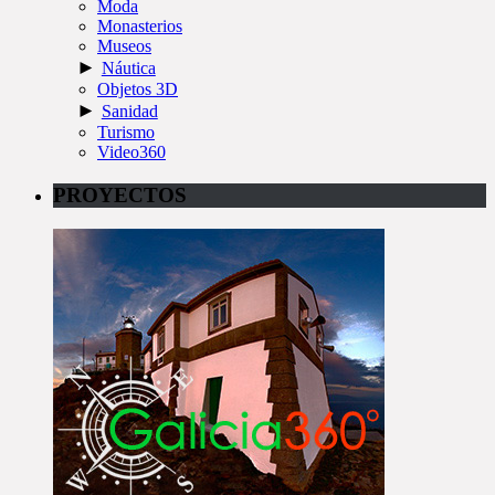
Moda
Monasterios
Museos
►
Náutica
Objetos 3D
►
Sanidad
Turismo
Video360
PROYECTOS