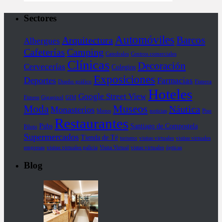
Sectores
Automóviles
Barcos
Arquitectura
Albergues
Cafeterías
Camping
Catedrales
Centros comerciales
Clínicas
Decoración
Cervecerías
Colegios
Exposiciones
Deportes
Farmacias
Diseño gráfico
Fisterra
Hoteles
Google Street View
Fitness
Gigapixel
GIM
Museos
Moda
Náutica
Monasterios
Motos
noticias
Piso
Restaurantes
Pubs
Santiago de Compostela
Piloto
Supermercados
Tienda de Té
turismo
visitas virtuales
visitas virtuales
empresas
visitas virtuales galicia
Visita Virtual
vistas virtuales
ópticas
Blog