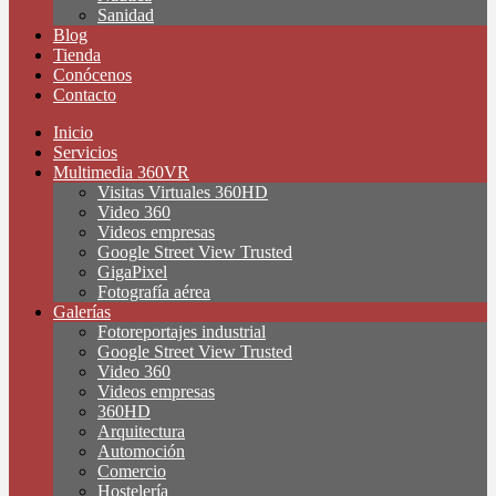
Sanidad
Blog
Tienda
Conócenos
Contacto
Inicio
Servicios
Multimedia 360VR
Visitas Virtuales 360HD
Video 360
Videos empresas
Google Street View Trusted
GigaPixel
Fotografía aérea
Galerías
Fotoreportajes industrial
Google Street View Trusted
Video 360
Videos empresas
360HD
Arquitectura
Automoción
Comercio
Hostelería