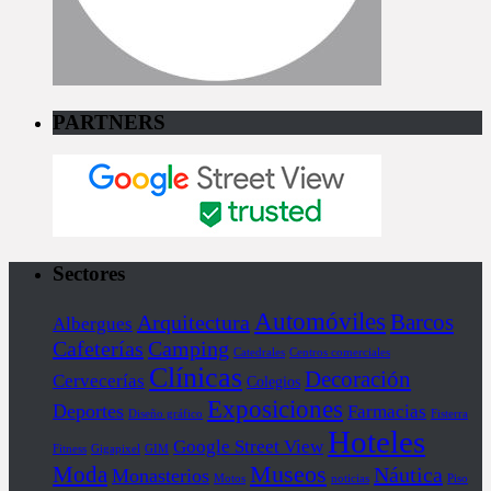
PARTNERS
Sectores
Automóviles
Barcos
Arquitectura
Albergues
Cafeterías
Camping
Catedrales
Centros comerciales
Clínicas
Decoración
Cervecerías
Colegios
Exposiciones
Deportes
Farmacias
Diseño gráfico
Fisterra
Hoteles
Google Street View
Fitness
Gigapixel
GIM
Museos
Moda
Náutica
Monasterios
Motos
noticias
Piso