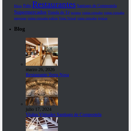
Restaurantes
Pubs
Santiago de Compostela
Piloto
Supermercados
Tienda de Té
turismo
visitas virtuales
visitas virtuales
empresas
visitas virtuales galicia
Visita Virtual
vistas virtuales
ópticas
Blog
marzo 26, 2026
Restaurante Terra Nosa
julio 17, 2024
Visitas Virtuales Santiago de Compostela