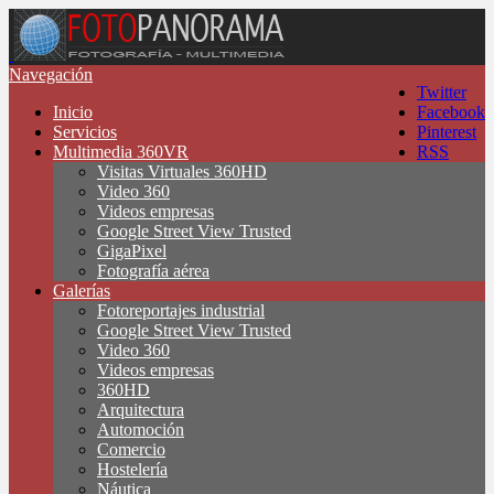
Navegación
Twitter
Inicio
Facebook
Servicios
Pinterest
Multimedia 360VR
RSS
Visitas Virtuales 360HD
Video 360
Videos empresas
Google Street View Trusted
GigaPixel
Fotografía aérea
Galerías
Fotoreportajes industrial
Google Street View Trusted
Video 360
Videos empresas
360HD
Arquitectura
Automoción
Comercio
Hostelería
Náutica