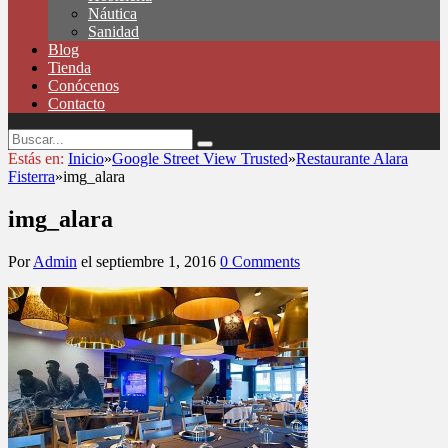
Náutica
Sanidad
Blog
Tienda
Conócenos
Contacto
Estás en:
Inicio
»
Google Street View Trusted
»
Restaurante Alara
Fisterra
»
img_alara
img_alara
Por
Admin
el
septiembre 1, 2016
0 Comments