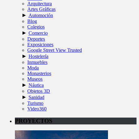
Arquitectura
Artes Gráficas
►
Automoción
Blog
Colegios
►
Comercio
Deportes
Exposiciones
Google Street View Trusted
►
Hostelería
Inmuebles
Moda
Monasterios
Museos
►
Náutica
Objetos 3D
►
Sanidad
Turismo
Video360
PROYECTOS