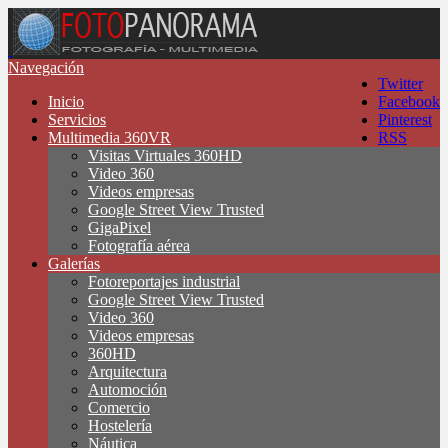
Navegación
Twitter
Inicio
Facebook
Servicios
Pinterest
Multimedia 360VR
RSS
Visitas Virtuales 360HD
Video 360
Videos empresas
Google Street View Trusted
GigaPixel
Fotografía aérea
Galerías
Fotoreportajes industrial
Google Street View Trusted
Video 360
Videos empresas
360HD
Arquitectura
Automoción
Comercio
Hostelería
Náutica