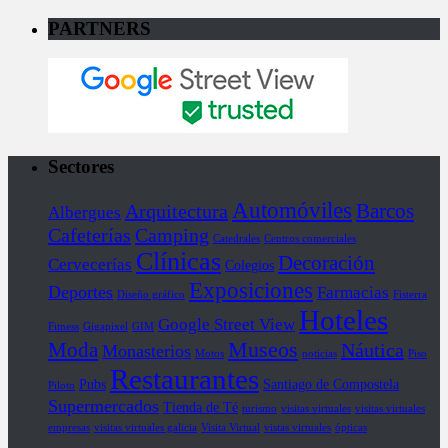
PARTNERS
Sectores
Automóviles
Barcos
Arquitectura
Albergues
Cafeterías
Camping
Catedrales
Centros comerciales
Clínicas
Decoración
Cervecerías
Colegios
Exposiciones
Deportes
Farmacias
Diseño gráfico
Fisterra
Hoteles
Google Street View
Fitness
Gigapixel
GIM
Museos
Moda
Náutica
Monasterios
Motos
noticias
Piso
Restaurantes
Pubs
Santiago de Compostela
Piloto
Supermercados
Tienda de Té
turismo
visitas virtuales
visitas virtuales
empresas
visitas virtuales galicia
Visita Virtual
vistas virtuales
ópticas