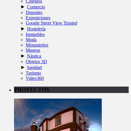
Colegios
►
Comercio
Deportes
Exposiciones
Google Street View Trusted
►
Hostelería
Inmuebles
Moda
Monasterios
Museos
►
Náutica
Objetos 3D
►
Sanidad
Turismo
Video360
PROYECTOS