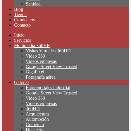
Sanidad
Blog
Tienda
Conócenos
Contacto
Inicio
Servicios
Multimedia 360VR
Visitas Virtuales 360HD
Video 360
Videos empresas
Google Street View Trusted
GigaPixel
Fotografía aérea
Galerías
Fotoreportajes industrial
Google Street View Trusted
Video 360
Videos empresas
360HD
Arquitectura
Automoción
Comercio
Hostelería