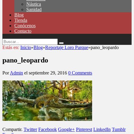
Náutica
Sanidad
Blog
Tienda
Conócenos
Contacto
Estás en:
Inicio
»
Blog
»
Reportaje Loro Parque
»
pano_leopardo
pano_leopardo
Por
Admin
el
septiembre 29, 2016
0 Comments
Compartir.
Twitter
Facebook
Google+
Pinterest
LinkedIn
Tumblr