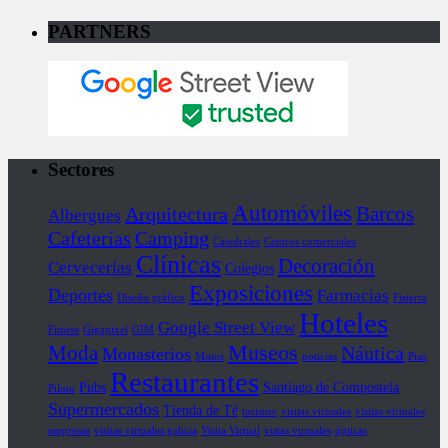
PARTNERS
Sectores
Automóviles
Barcos
Arquitectura
Albergues
Cafeterías
Camping
Catedrales
Centros comerciales
Clínicas
Decoración
Cervecerías
Colegios
Exposiciones
Deportes
Farmacias
Diseño gráfico
Fisterra
Hoteles
Google Street View
Fitness
Gigapixel
GIM
Museos
Moda
Náutica
Monasterios
Motos
noticias
Piso
Restaurantes
Pubs
Santiago de Compostela
Piloto
Supermercados
Tienda de Té
turismo
visitas virtuales
visitas virtuales
empresas
visitas virtuales galicia
Visita Virtual
vistas virtuales
ópticas