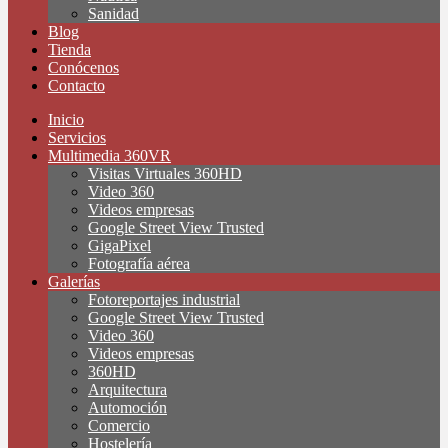
Sanidad
Blog
Tienda
Conócenos
Contacto
Inicio
Servicios
Multimedia 360VR
Visitas Virtuales 360HD
Video 360
Videos empresas
Google Street View Trusted
GigaPixel
Fotografía aérea
Galerías
Fotoreportajes industrial
Google Street View Trusted
Video 360
Videos empresas
360HD
Arquitectura
Automoción
Comercio
Hostelería