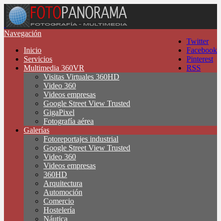
Navegación
Twitter
Inicio
Facebook
Servicios
Pinterest
Multimedia 360VR
RSS
Visitas Virtuales 360HD
Video 360
Videos empresas
Google Street View Trusted
GigaPixel
Fotografía aérea
Galerías
Fotoreportajes industrial
Google Street View Trusted
Video 360
Videos empresas
360HD
Arquitectura
Automoción
Comercio
Hostelería
Náutica