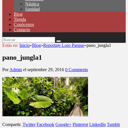
Náutica
Sanidad
Blog
Tienda
Conócenos
Contacto
Estás en:
Inicio
»
Blog
»
Reportaje Loro Parque
»
pano_jungla1
pano_jungla1
Por
Admin
el
septiembre 29, 2016
0 Comments
Compartir.
Twitter
Facebook
Google+
Pinterest
LinkedIn
Tumblr