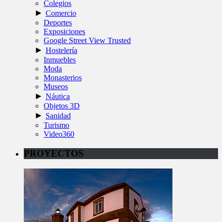
Colegios
►
Comercio
Deportes
Exposiciones
Google Street View Trusted
►
Hostelería
Inmuebles
Moda
Monasterios
Museos
►
Náutica
Objetos 3D
►
Sanidad
Turismo
Video360
PROYECTOS