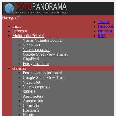
Navegación
Twitter
Inicio
Facebook
Servicios
Pinterest
Multimedia 360VR
RSS
Visitas Virtuales 360HD
Video 360
Videos empresas
Google Street View Trusted
GigaPixel
Fotografía aérea
Galerías
Fotoreportajes industrial
Google Street View Trusted
Video 360
Videos empresas
360HD
Arquitectura
Automoción
Comercio
Hostelería
Náutica