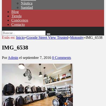
Náutica
Sanidad
Blog
Tienda
Conócenos
Contacto
Estás en:
Inicio
»
Google Street View Trusted
»
Motonity
»
IMG_6538
IMG_6538
Por
Admin
el
septiembre 7, 2016
0 Comments