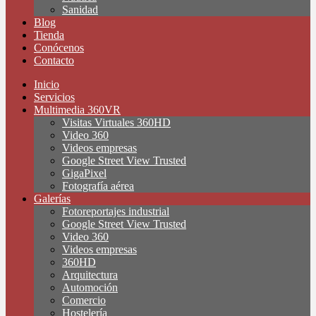
Sanidad
Blog
Tienda
Conócenos
Contacto
Inicio
Servicios
Multimedia 360VR
Visitas Virtuales 360HD
Video 360
Videos empresas
Google Street View Trusted
GigaPixel
Fotografía aérea
Galerías
Fotoreportajes industrial
Google Street View Trusted
Video 360
Videos empresas
360HD
Arquitectura
Automoción
Comercio
Hostelería