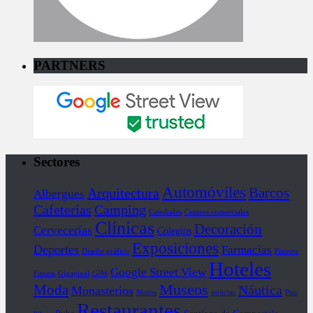
PARTNERS
Sectores
Automóviles
Barcos
Arquitectura
Albergues
Cafeterías
Camping
Catedrales
Centros comerciales
Clínicas
Decoración
Cervecerías
Colegios
Exposiciones
Deportes
Farmacias
Diseño gráfico
Fisterra
Hoteles
Google Street View
Fitness
Gigapixel
GIM
Museos
Moda
Náutica
Monasterios
Motos
noticias
Piso
Restaurantes