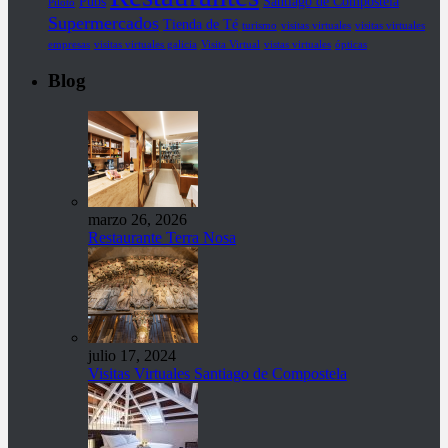
Pubs
Santiago de Compostela
Piloto
Supermercados
Tienda de Té
turismo
visitas virtuales
visitas virtuales
empresas
visitas virtuales galicia
Visita Virtual
vistas virtuales
ópticas
Blog
marzo 26, 2026
Restaurante Terra Nosa
julio 17, 2024
Visitas Virtuales Santiago de Compostela