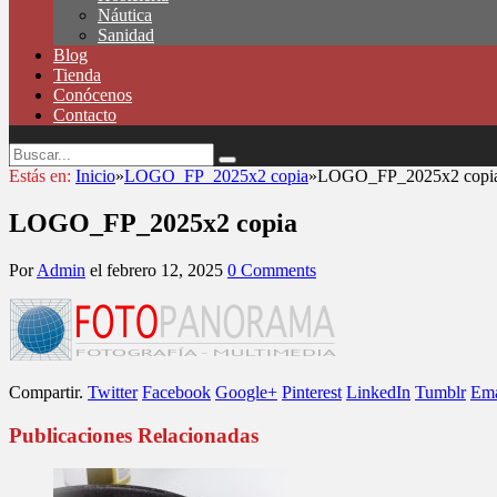
Náutica
Sanidad
Blog
Tienda
Conócenos
Contacto
Estás en:
Inicio
»
LOGO_FP_2025x2 copia
»
LOGO_FP_2025x2 copi
LOGO_FP_2025x2 copia
Por
Admin
el
febrero 12, 2025
0 Comments
Compartir.
Twitter
Facebook
Google+
Pinterest
LinkedIn
Tumblr
Ema
Publicaciones Relacionadas