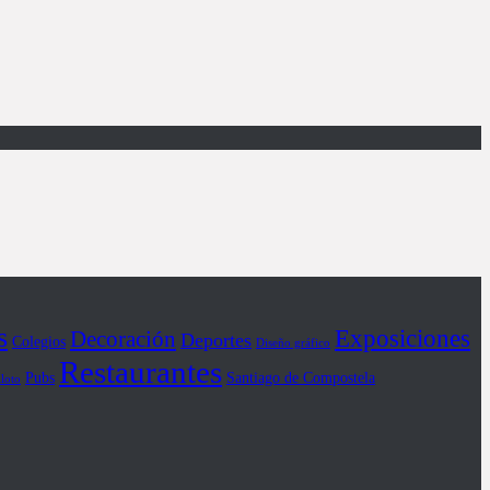
s
Exposiciones
Decoración
Deportes
Colegios
Diseño gráfico
Restaurantes
Pubs
Santiago de Compostela
iloto