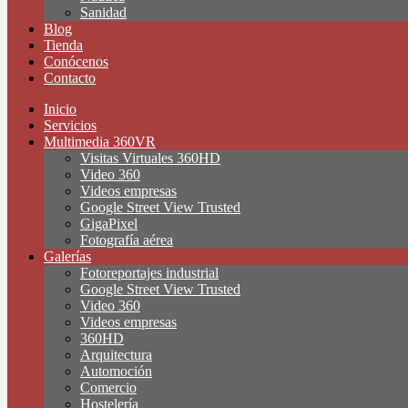
Sanidad
Blog
Tienda
Conócenos
Contacto
Inicio
Servicios
Multimedia 360VR
Visitas Virtuales 360HD
Video 360
Videos empresas
Google Street View Trusted
GigaPixel
Fotografía aérea
Galerías
Fotoreportajes industrial
Google Street View Trusted
Video 360
Videos empresas
360HD
Arquitectura
Automoción
Comercio
Hostelería