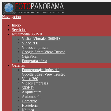
Navegación
Inicio
Servicios
Multimedia 360VR
Visitas Virtuales 360HD
Video 360
Videos empresas
Google Street View Trusted
GigaPixel
Fotografía aérea
Galerías
Fotoreportajes industrial
Google Street View Trusted
Video 360
Videos empresas
360HD
Arquitectura
Automoción
Comercio
Hostelería
Náutica