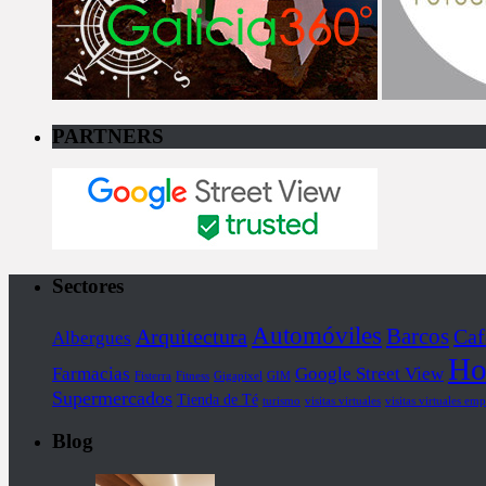
PARTNERS
Sectores
Automóviles
Barcos
Arquitectura
Caf
Albergues
Ho
Farmacias
Google Street View
Fisterra
Fitness
Gigapixel
GIM
Supermercados
Tienda de Té
turismo
visitas virtuales
visitas virtuales emp
Blog