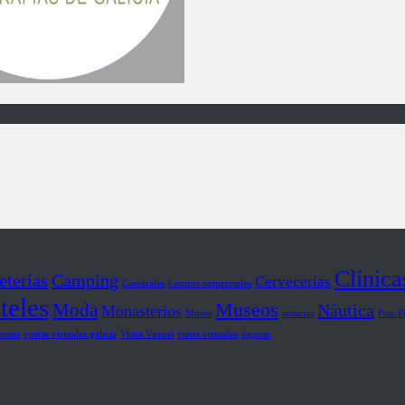
Clínica
eterías
Camping
Cervecerías
Catedrales
Centros comerciales
teles
Museos
Moda
Náutica
Monasterios
Motos
noticias
Piso P
resas
visitas virtuales galicia
Visita Virtual
vistas virtuales
ópticas