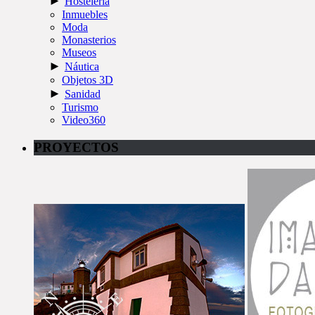
►
Hostelería
Inmuebles
Moda
Monasterios
Museos
►
Náutica
Objetos 3D
►
Sanidad
Turismo
Video360
PROYECTOS