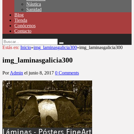
Náutica
Sanidad
Blog
Tienda
Conócenos
Contacto
Estás en:
Inicio
»
img_laminasgalicia300
»
img_laminasgalicia300
img_laminasgalicia300
Por
Admin
el
junio 8, 2017
0 Comments