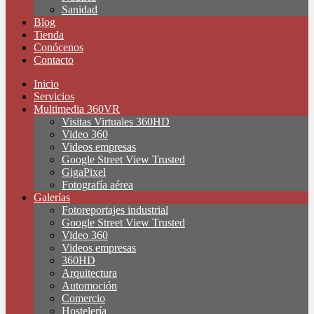
Sanidad
Blog
Tienda
Conócenos
Contacto
Inicio
Servicios
Multimedia 360VR
Visitas Virtuales 360HD
Video 360
Videos empresas
Google Street View Trusted
GigaPixel
Fotografía aérea
Galerías
Fotoreportajes industrial
Google Street View Trusted
Video 360
Videos empresas
360HD
Arquitectura
Automoción
Comercio
Hostelería