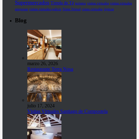
Supermercados
Tienda de Té
turismo
visitas virtuales
visitas virtuales
empresas
visitas virtuales galicia
Visita Virtual
vistas virtuales
ópticas
Blog
marzo 26, 2026
Restaurante Terra Nosa
julio 17, 2024
Visitas Virtuales Santiago de Compostela