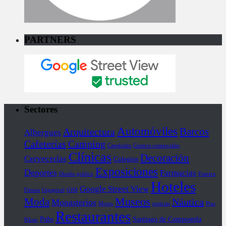
PARTNERS
Sectores
Automóviles
Barcos
Arquitectura
Albergues
Cafeterías
Camping
Catedrales
Centros comerciales
Clínicas
Decoración
Cervecerías
Colegios
Exposiciones
Deportes
Farmacias
Diseño gráfico
Fisterra
Hoteles
Google Street View
Fitness
Gigapixel
GIM
Museos
Moda
Náutica
Monasterios
Motos
noticias
Piso
Restaurantes
Pubs
Santiago de Compostela
Piloto