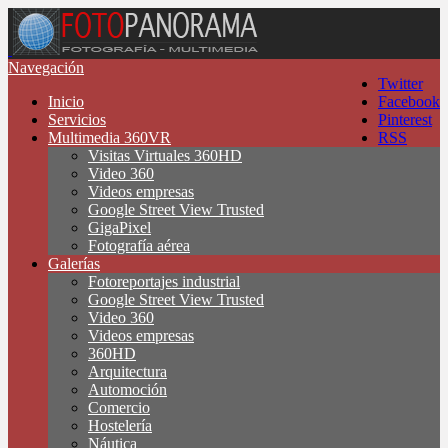
Navegación
Twitter
Inicio
Facebook
Servicios
Pinterest
Multimedia 360VR
RSS
Visitas Virtuales 360HD
Video 360
Videos empresas
Google Street View Trusted
GigaPixel
Fotografía aérea
Galerías
Fotoreportajes industrial
Google Street View Trusted
Video 360
Videos empresas
360HD
Arquitectura
Automoción
Comercio
Hostelería
Náutica