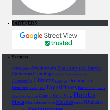
PARTNERS
Sectores
Automóviles
Barcos
Arquitectura
Albergues
Cafeterías
Camping
Catedrales
Centros comerciales
Clínicas
Decoración
Cervecerías
Colegios
Exposiciones
Deportes
Farmacias
Diseño gráfico
Fisterra
Hoteles
Google Street View
Fitness
Gigapixel
GIM
Museos
Moda
Náutica
Monasterios
Motos
noticias
Piso
Restaurantes