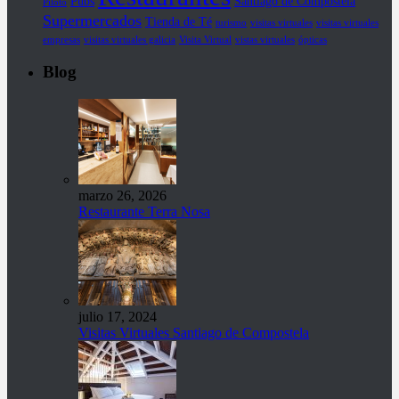
Pubs
Santiago de Compostela
Piloto
Supermercados
Tienda de Té
turismo
visitas virtuales
visitas virtuales
empresas
visitas virtuales galicia
Visita Virtual
vistas virtuales
ópticas
Blog
marzo 26, 2026
Restaurante Terra Nosa
julio 17, 2024
Visitas Virtuales Santiago de Compostela