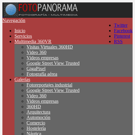
Navegación
Twitter
Inicio
Facebook
Servicios
Pinterest
Multimedia 360VR
RSS
Visitas Virtuales 360HD
Video 360
Videos empresas
Google Street View Trusted
GigaPixel
Fotografía aérea
Galerías
Fotoreportajes industrial
Google Street View Trusted
Video 360
Videos empresas
360HD
Arquitectura
Automoción
Comercio
Hostelería
Náutica