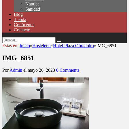
Náutica
Sanidad
Blog
Tienda
Conócenos
Contacto
Estás en:
Inicio
»
Hostelería
»
Hotel Plaza Obradoiro
»
IMG_6851
IMG_6851
Por
Admin
el
mayo 26, 2023
0 Comments