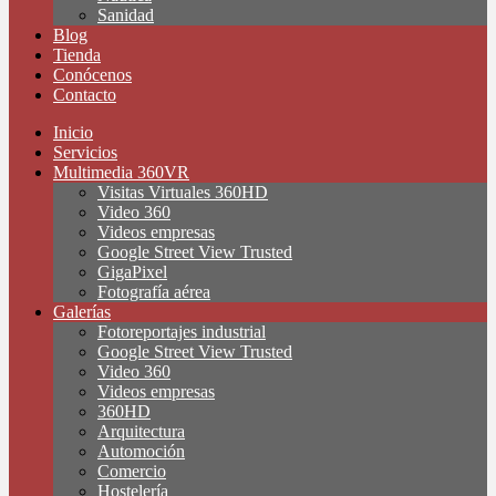
Sanidad
Blog
Tienda
Conócenos
Contacto
Inicio
Servicios
Multimedia 360VR
Visitas Virtuales 360HD
Video 360
Videos empresas
Google Street View Trusted
GigaPixel
Fotografía aérea
Galerías
Fotoreportajes industrial
Google Street View Trusted
Video 360
Videos empresas
360HD
Arquitectura
Automoción
Comercio
Hostelería