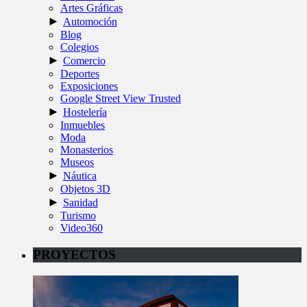
Artes Gráficas
►
Automoción
Blog
Colegios
►
Comercio
Deportes
Exposiciones
Google Street View Trusted
►
Hostelería
Inmuebles
Moda
Monasterios
Museos
►
Náutica
Objetos 3D
►
Sanidad
Turismo
Video360
PROYECTOS