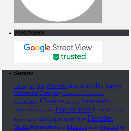
PARTNERS
Sectores
Automóviles
Barcos
Arquitectura
Albergues
Cafeterías
Camping
Catedrales
Centros comerciales
Clínicas
Decoración
Cervecerías
Colegios
Exposiciones
Deportes
Farmacias
Diseño gráfico
Fisterra
Hoteles
Google Street View
Fitness
Gigapixel
GIM
Museos
Moda
Náutica
Monasterios
Motos
noticias
Piso