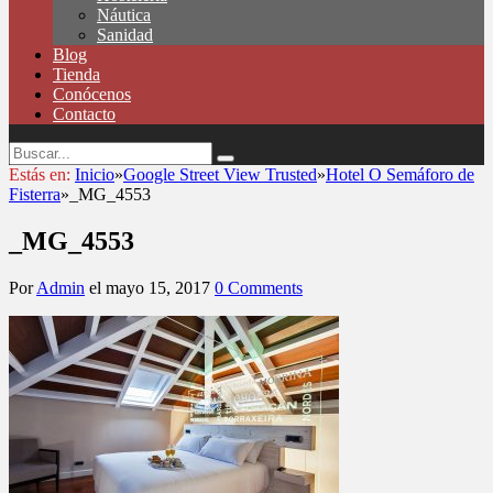
Náutica
Sanidad
Blog
Tienda
Conócenos
Contacto
Estás en:
Inicio
»
Google Street View Trusted
»
Hotel O Semáforo de
Fisterra
»
_MG_4553
_MG_4553
Por
Admin
el
mayo 15, 2017
0 Comments