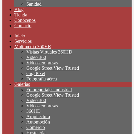
Sanidad
Blog
Tienda
Conócenos
Contacto
Inicio
Servicios
Multimedia 360VR
Visitas Virtuales 360HD
Video 360
Videos empresas
Google Street View Trusted
GigaPixel
Fotografía aérea
Galerías
Fotoreportajes industrial
Google Street View Trusted
Video 360
Videos empresas
360HD
Arquitectura
Automoción
Comercio
Hostelería