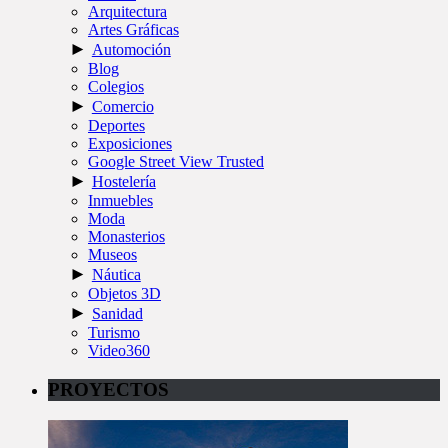
Arquitectura
Artes Gráficas
►
Automoción
Blog
Colegios
►
Comercio
Deportes
Exposiciones
Google Street View Trusted
►
Hostelería
Inmuebles
Moda
Monasterios
Museos
►
Náutica
Objetos 3D
►
Sanidad
Turismo
Video360
PROYECTOS