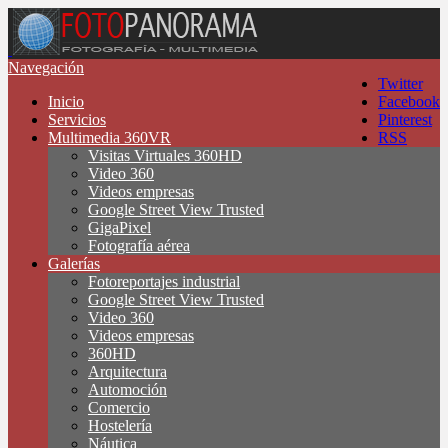
Navegación
Twitter
Inicio
Facebook
Servicios
Pinterest
Multimedia 360VR
RSS
Visitas Virtuales 360HD
Video 360
Videos empresas
Google Street View Trusted
GigaPixel
Fotografía aérea
Galerías
Fotoreportajes industrial
Google Street View Trusted
Video 360
Videos empresas
360HD
Arquitectura
Automoción
Comercio
Hostelería
Náutica