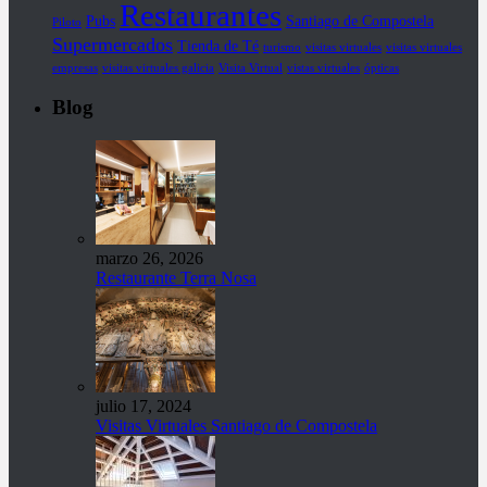
Restaurantes
Pubs
Santiago de Compostela
Piloto
Supermercados
Tienda de Té
turismo
visitas virtuales
visitas virtuales
empresas
visitas virtuales galicia
Visita Virtual
vistas virtuales
ópticas
Blog
marzo 26, 2026
Restaurante Terra Nosa
julio 17, 2024
Visitas Virtuales Santiago de Compostela