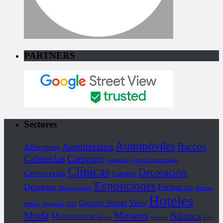
PARTNERS
Sectores
Automóviles
Barcos
Arquitectura
Albergues
Cafeterías
Camping
Catedrales
Centros comerciales
Clínicas
Decoración
Cervecerías
Colegios
Exposiciones
Deportes
Farmacias
Diseño gráfico
Fisterra
Hoteles
Google Street View
Fitness
Gigapixel
GIM
Museos
Moda
Náutica
Monasterios
Motos
noticias
Piso