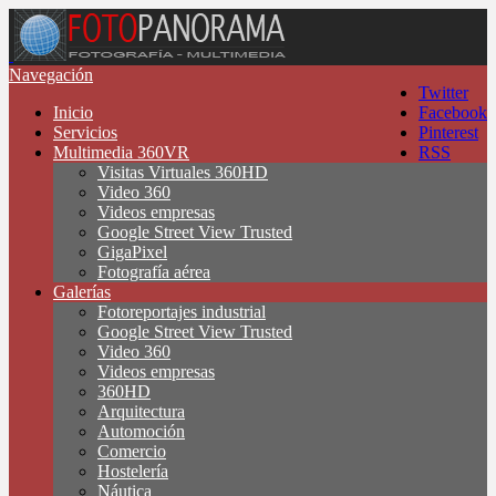
Navegación
Twitter
Inicio
Facebook
Servicios
Pinterest
Multimedia 360VR
RSS
Visitas Virtuales 360HD
Video 360
Videos empresas
Google Street View Trusted
GigaPixel
Fotografía aérea
Galerías
Fotoreportajes industrial
Google Street View Trusted
Video 360
Videos empresas
360HD
Arquitectura
Automoción
Comercio
Hostelería
Náutica