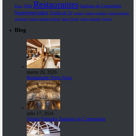
Restaurantes
Pubs
Santiago de Compostela
Piloto
Supermercados
Tienda de Té
turismo
visitas virtuales
visitas virtuales
empresas
visitas virtuales galicia
Visita Virtual
vistas virtuales
ópticas
Blog
marzo 26, 2026
Restaurante Terra Nosa
julio 17, 2024
Visitas Virtuales Santiago de Compostela