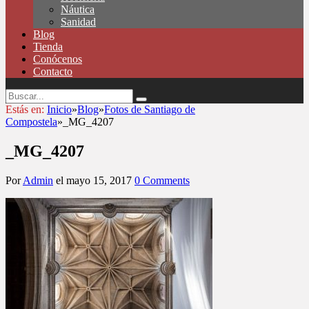
Náutica
Sanidad
Blog
Tienda
Conócenos
Contacto
Estás en:
Inicio
»
Blog
»
Fotos de Santiago de
Compostela
»
_MG_4207
_MG_4207
Por
Admin
el
mayo 15, 2017
0 Comments