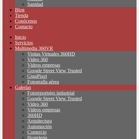
Sanidad
Blog
Tienda
Conócenos
Contacto
Inicio
Servicios
Multimedia 360VR
Visitas Virtuales 360HD
Video 360
Videos empresas
Google Street View Trusted
GigaPixel
Fotografía aérea
Galerías
Fotoreportajes industrial
Google Street View Trusted
Video 360
Videos empresas
360HD
Arquitectura
Automoción
Comercio
Hostelería