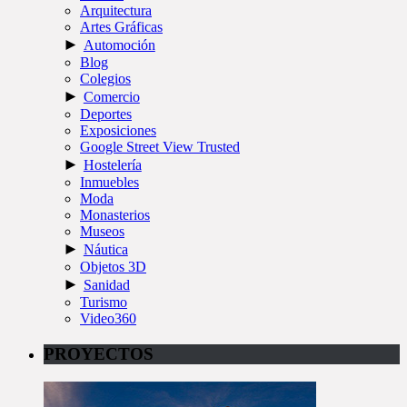
Arquitectura
Artes Gráficas
►
Automoción
Blog
Colegios
►
Comercio
Deportes
Exposiciones
Google Street View Trusted
►
Hostelería
Inmuebles
Moda
Monasterios
Museos
►
Náutica
Objetos 3D
►
Sanidad
Turismo
Video360
PROYECTOS