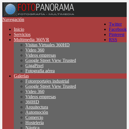
Navegación
Twitter
Inicio
Facebook
Servicios
Pinterest
Multimedia 360VR
RSS
Visitas Virtuales 360HD
Video 360
Videos empresas
Google Street View Trusted
GigaPixel
Fotografía aérea
Galerías
Fotoreportajes industrial
Google Street View Trusted
Video 360
Videos empresas
360HD
Arquitectura
Automoción
Comercio
Hostelería
Náutica