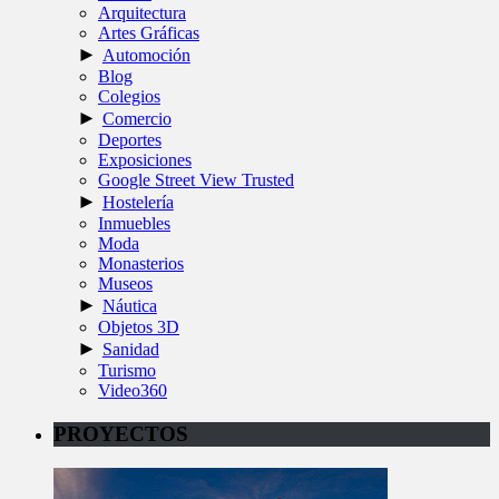
Arquitectura
Artes Gráficas
►
Automoción
Blog
Colegios
►
Comercio
Deportes
Exposiciones
Google Street View Trusted
►
Hostelería
Inmuebles
Moda
Monasterios
Museos
►
Náutica
Objetos 3D
►
Sanidad
Turismo
Video360
PROYECTOS