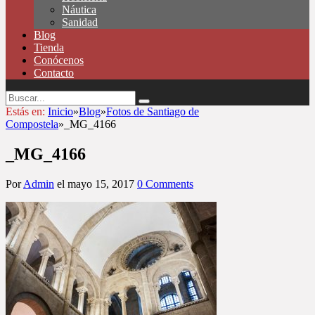
Náutica
Sanidad
Blog
Tienda
Conócenos
Contacto
Estás en:
Inicio
»
Blog
»
Fotos de Santiago de
Compostela
»
_MG_4166
_MG_4166
Por
Admin
el
mayo 15, 2017
0 Comments