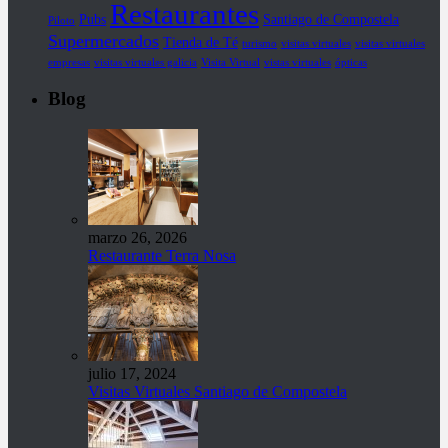
Restaurantes
Pubs
Santiago de Compostela
Piloto
Supermercados
Tienda de Té
turismo
visitas virtuales
visitas virtuales
empresas
visitas virtuales galicia
Visita Virtual
vistas virtuales
ópticas
Blog
marzo 26, 2026
Restaurante Terra Nosa
julio 17, 2024
Visitas Virtuales Santiago de Compostela