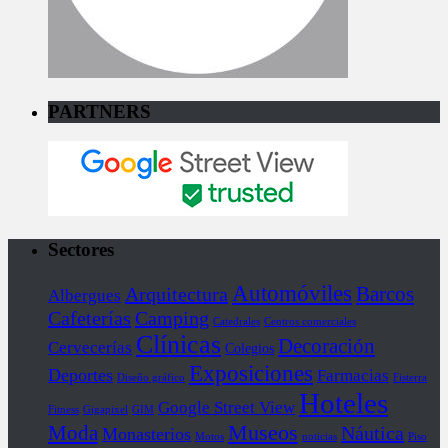
PARTNERS
Sectores
Automóviles
Barcos
Arquitectura
Albergues
Cafeterías
Camping
Catedrales
Centros comerciales
Clínicas
Decoración
Cervecerías
Colegios
Exposiciones
Deportes
Farmacias
Diseño gráfico
Fisterra
Hoteles
Google Street View
Fitness
Gigapixel
GIM
Museos
Moda
Náutica
Monasterios
Motos
noticias
Piso