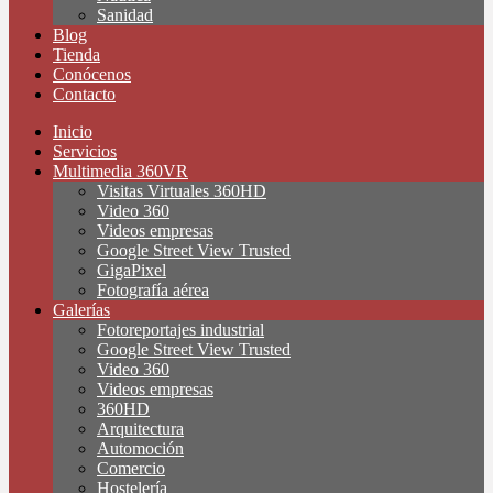
Sanidad
Blog
Tienda
Conócenos
Contacto
Inicio
Servicios
Multimedia 360VR
Visitas Virtuales 360HD
Video 360
Videos empresas
Google Street View Trusted
GigaPixel
Fotografía aérea
Galerías
Fotoreportajes industrial
Google Street View Trusted
Video 360
Videos empresas
360HD
Arquitectura
Automoción
Comercio
Hostelería