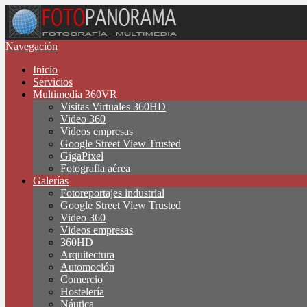
Navegación
Inicio
Servicios
Multimedia 360VR
Visitas Virtuales 360HD
Video 360
Videos empresas
Google Street View Trusted
GigaPixel
Fotografía aérea
Galerías
Fotoreportajes industrial
Google Street View Trusted
Video 360
Videos empresas
360HD
Arquitectura
Automoción
Comercio
Hostelería
Náutica