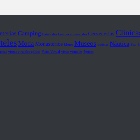
Clínica
eterías
Camping
Cervecerías
Catedrales
Centros comerciales
teles
Museos
Moda
Náutica
Monasterios
Motos
noticias
Piso P
resas
visitas virtuales galicia
Visita Virtual
vistas virtuales
ópticas