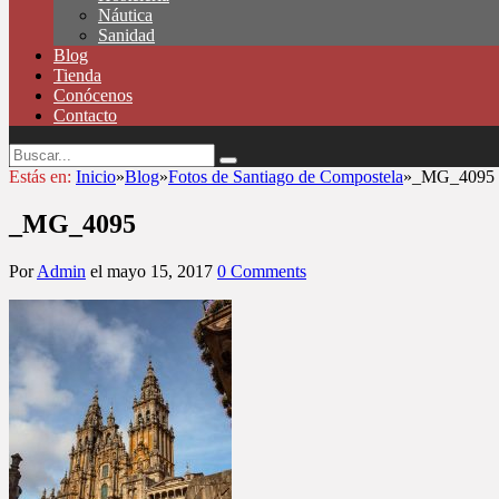
Náutica
Sanidad
Blog
Tienda
Conócenos
Contacto
Estás en:
Inicio
»
Blog
»
Fotos de Santiago de Compostela
»
_MG_4095
_MG_4095
Por
Admin
el
mayo 15, 2017
0 Comments