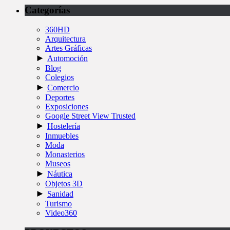
Categorías
360HD
Arquitectura
Artes Gráficas
►
Automoción
Blog
Colegios
►
Comercio
Deportes
Exposiciones
Google Street View Trusted
►
Hostelería
Inmuebles
Moda
Monasterios
Museos
►
Náutica
Objetos 3D
►
Sanidad
Turismo
Video360