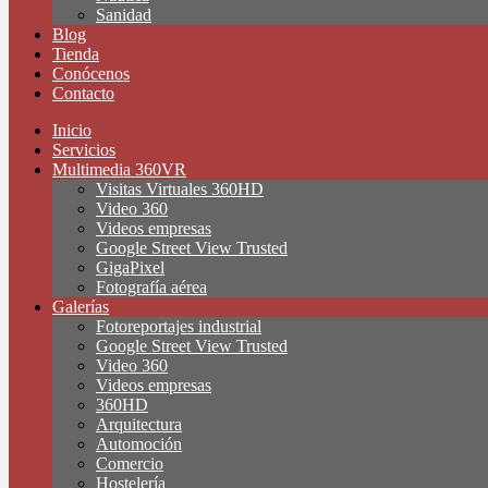
Sanidad
Blog
Tienda
Conócenos
Contacto
Inicio
Servicios
Multimedia 360VR
Visitas Virtuales 360HD
Video 360
Videos empresas
Google Street View Trusted
GigaPixel
Fotografía aérea
Galerías
Fotoreportajes industrial
Google Street View Trusted
Video 360
Videos empresas
360HD
Arquitectura
Automoción
Comercio
Hostelería