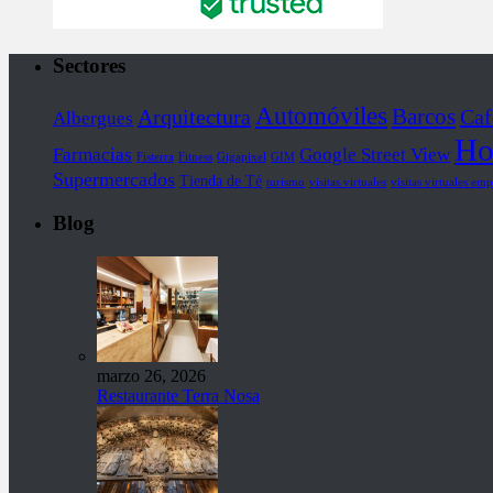
Sectores
Automóviles
Barcos
Arquitectura
Caf
Albergues
Ho
Farmacias
Google Street View
Fisterra
Fitness
Gigapixel
GIM
Supermercados
Tienda de Té
turismo
visitas virtuales
visitas virtuales emp
Blog
marzo 26, 2026
Restaurante Terra Nosa