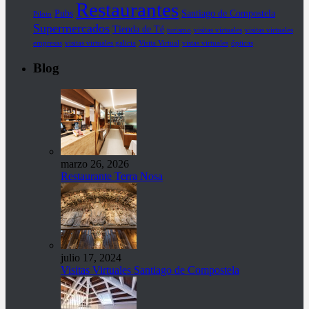
Restaurantes
Pubs
Santiago de Compostela
Piloto
Supermercados
Tienda de Té
turismo
visitas virtuales
visitas virtuales
empresas
visitas virtuales galicia
Visita Virtual
vistas virtuales
ópticas
Blog
marzo 26, 2026
Restaurante Terra Nosa
julio 17, 2024
Visitas Virtuales Santiago de Compostela