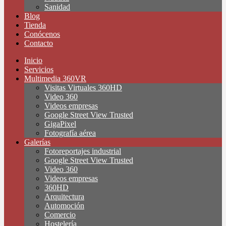
Sanidad
Blog
Tienda
Conócenos
Contacto
Inicio
Servicios
Multimedia 360VR
Visitas Virtuales 360HD
Video 360
Videos empresas
Google Street View Trusted
GigaPixel
Fotografía aérea
Galerías
Fotoreportajes industrial
Google Street View Trusted
Video 360
Videos empresas
360HD
Arquitectura
Automoción
Comercio
Hostelería