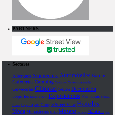
PARTNERS
Sectores
Automóviles
Barcos
Arquitectura
Albergues
Cafeterías
Camping
Catedrales
Centros comerciales
Clínicas
Decoración
Cervecerías
Colegios
Exposiciones
Deportes
Farmacias
Diseño gráfico
Fisterra
Hoteles
Google Street View
Fitness
Gigapixel
GIM
Museos
Moda
Náutica
Monasterios
Motos
noticias
Piso