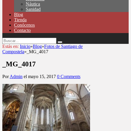
Náutica
Sanidad
Blog
Tienda
Conócenos
Contacto
Estás en:
Inicio
»
Blog
»
Fotos de Santiago de
Compostela
»
_MG_4017
_MG_4017
Por
Admin
el
mayo 15, 2017
0 Comments