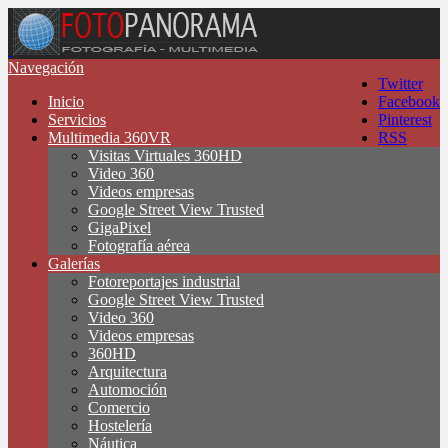
Navegación
Twitter
Inicio
Facebook
Servicios
Pinterest
Multimedia 360VR
RSS
Visitas Virtuales 360HD
Video 360
Videos empresas
Google Street View Trusted
GigaPixel
Fotografía aérea
Galerías
Fotoreportajes industrial
Google Street View Trusted
Video 360
Videos empresas
360HD
Arquitectura
Automoción
Comercio
Hostelería
Náutica