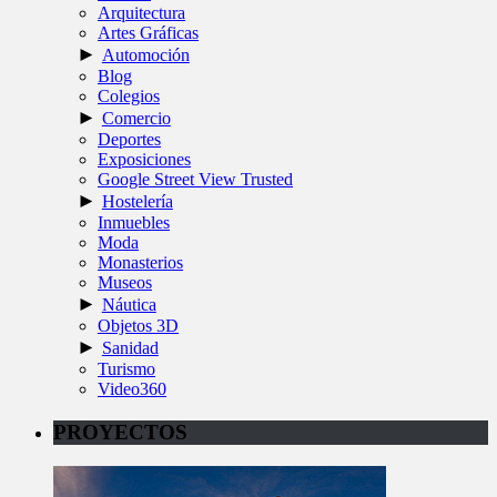
Arquitectura
Artes Gráficas
►
Automoción
Blog
Colegios
►
Comercio
Deportes
Exposiciones
Google Street View Trusted
►
Hostelería
Inmuebles
Moda
Monasterios
Museos
►
Náutica
Objetos 3D
►
Sanidad
Turismo
Video360
PROYECTOS