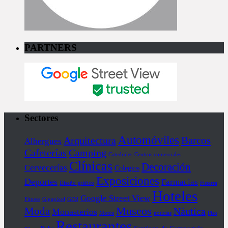
PARTNERS
Sectores
Automóviles
Barcos
Arquitectura
Albergues
Cafeterías
Camping
Catedrales
Centros comerciales
Clínicas
Decoración
Cervecerías
Colegios
Exposiciones
Deportes
Farmacias
Diseño gráfico
Fisterra
Hoteles
Google Street View
Fitness
Gigapixel
GIM
Museos
Moda
Náutica
Monasterios
Motos
noticias
Piso
Restaurantes