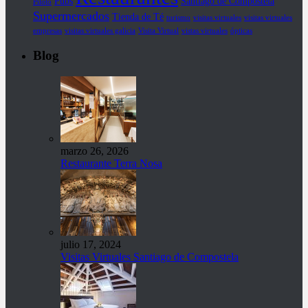
Pubs
Santiago de Compostela
Piloto
Supermercados
Tienda de Té
turismo
visitas virtuales
visitas virtuales
empresas
visitas virtuales galicia
Visita Virtual
vistas virtuales
ópticas
Blog
marzo 26, 2026
Restaurante Terra Nosa
julio 17, 2024
Visitas Virtuales Santiago de Compostela