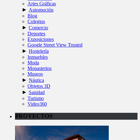
Artes Gráficas
►
Automoción
Blog
Colegios
►
Comercio
Deportes
Exposiciones
Google Street View Trusted
►
Hostelería
Inmuebles
Moda
Monasterios
Museos
►
Náutica
Objetos 3D
►
Sanidad
Turismo
Video360
PROYECTOS