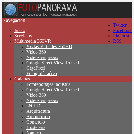
Navegación
Twitter
Inicio
Facebook
Servicios
Pinterest
Multimedia 360VR
RSS
Visitas Virtuales 360HD
Video 360
Videos empresas
Google Street View Trusted
GigaPixel
Fotografía aérea
Galerías
Fotoreportajes industrial
Google Street View Trusted
Video 360
Videos empresas
360HD
Arquitectura
Automoción
Comercio
Hostelería
Náutica