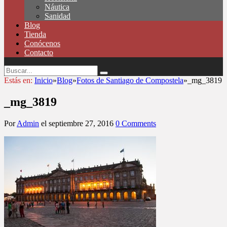
Náutica
Sanidad
Blog
Tienda
Conócenos
Contacto
Estás en:
Inicio
»
Blog
»
Fotos de Santiago de Compostela
»
_mg_3819
_mg_3819
Por
Admin
el
septiembre 27, 2016
0 Comments