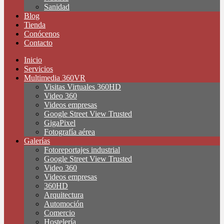
Sanidad
Blog
Tienda
Conócenos
Contacto
Inicio
Servicios
Multimedia 360VR
Visitas Virtuales 360HD
Video 360
Videos empresas
Google Street View Trusted
GigaPixel
Fotografía aérea
Galerías
Fotoreportajes industrial
Google Street View Trusted
Video 360
Videos empresas
360HD
Arquitectura
Automoción
Comercio
Hostelería