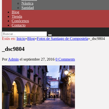
Náutica
Sanidad
Blog
Tienda
Conócenos
Contacto
Estás en:
Inicio
»
Blog
»
Fotos de Santiago de Compostela
»
_dsc9804
_dsc9804
Por
Admin
el
septiembre 27, 2016
0 Comments