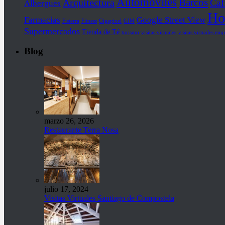
Automóviles
Barcos
Arquitectura
Caf
Albergues
Ho
Farmacias
Google Street View
Fisterra
Fitness
Gigapixel
GIM
Supermercados
Tienda de Té
turismo
visitas virtuales
visitas virtuales emp
Blog
marzo 26, 2026
Restaurante Terra Nosa
julio 17, 2024
Visitas Virtuales Santiago de Compostela