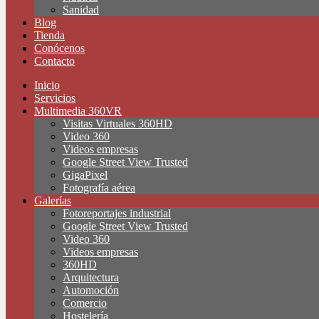
Sanidad
Blog
Tienda
Conócenos
Contacto
Inicio
Servicios
Multimedia 360VR
Visitas Virtuales 360HD
Video 360
Videos empresas
Google Street View Trusted
GigaPixel
Fotografía aérea
Galerías
Fotoreportajes industrial
Google Street View Trusted
Video 360
Videos empresas
360HD
Arquitectura
Automoción
Comercio
Hostelería