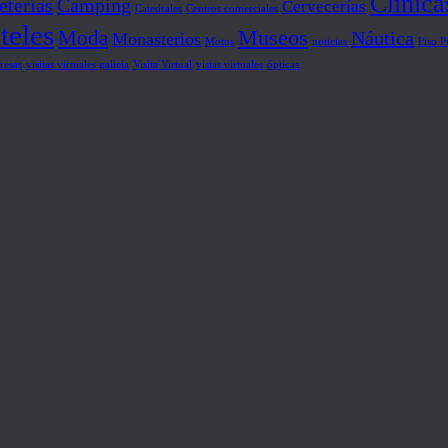
Clínica
eterías
Camping
Cervecerías
Catedrales
Centros comerciales
teles
Museos
Moda
Náutica
Monasterios
Motos
noticias
Piso P
resas
visitas virtuales galicia
Visita Virtual
vistas virtuales
ópticas