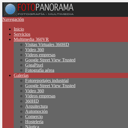
Navegación
Inicio
Servicios
Multimedia 360VR
Visitas Virtuales 360HD
Video 360
Videos empresas
Google Street View Trusted
GigaPixel
Fotografía aérea
Galerías
Fotoreportajes industrial
Google Street View Trusted
Video 360
Videos empresas
360HD
Arquitectura
Automoción
Comercio
Hostelería
Náutica