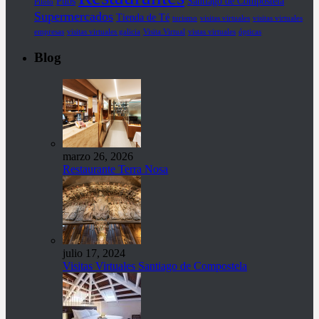
Pubs
Santiago de Compostela
Piloto
Supermercados
Tienda de Té
turismo
visitas virtuales
visitas virtuales
empresas
visitas virtuales galicia
Visita Virtual
vistas virtuales
ópticas
Blog
marzo 26, 2026
Restaurante Terra Nosa
julio 17, 2024
Visitas Virtuales Santiago de Compostela