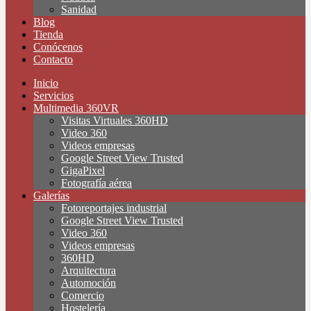
Sanidad
Blog
Tienda
Conócenos
Contacto
Inicio
Servicios
Multimedia 360VR
Visitas Virtuales 360HD
Video 360
Videos empresas
Google Street View Trusted
GigaPixel
Fotografía aérea
Galerías
Fotoreportajes industrial
Google Street View Trusted
Video 360
Videos empresas
360HD
Arquitectura
Automoción
Comercio
Hostelería