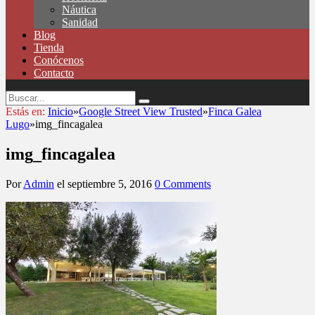
Náutica
Sanidad
Blog
Tienda
Conócenos
Contacto
Estás en:
Inicio
»
Google Street View Trusted
»
Finca Galea
Lugo
»
img_fincagalea
img_fincagalea
Por
Admin
el
septiembre 5, 2016
0 Comments