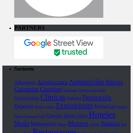
PARTNERS
Sectores
Automóviles
Barcos
Arquitectura
Albergues
Cafeterías
Camping
Catedrales
Centros comerciales
Clínicas
Decoración
Cervecerías
Colegios
Exposiciones
Deportes
Farmacias
Diseño gráfico
Fisterra
Hoteles
Google Street View
Fitness
Gigapixel
GIM
Museos
Moda
Náutica
Monasterios
Motos
noticias
Piso
Restaurantes