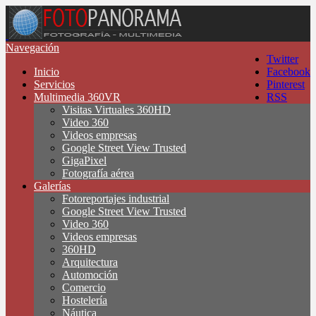
Navegación
Twitter
Inicio
Facebook
Servicios
Pinterest
Multimedia 360VR
RSS
Visitas Virtuales 360HD
Video 360
Videos empresas
Google Street View Trusted
GigaPixel
Fotografía aérea
Galerías
Fotoreportajes industrial
Google Street View Trusted
Video 360
Videos empresas
360HD
Arquitectura
Automoción
Comercio
Hostelería
Náutica