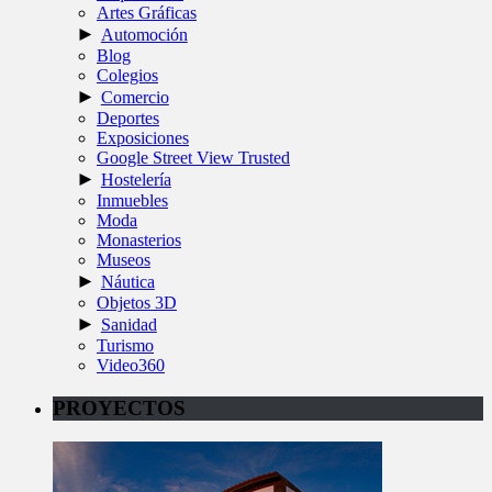
Artes Gráficas
►
Automoción
Blog
Colegios
►
Comercio
Deportes
Exposiciones
Google Street View Trusted
►
Hostelería
Inmuebles
Moda
Monasterios
Museos
►
Náutica
Objetos 3D
►
Sanidad
Turismo
Video360
PROYECTOS