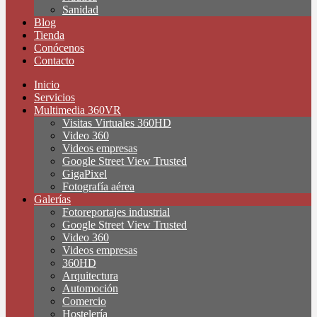
Sanidad
Blog
Tienda
Conócenos
Contacto
Inicio
Servicios
Multimedia 360VR
Visitas Virtuales 360HD
Video 360
Videos empresas
Google Street View Trusted
GigaPixel
Fotografía aérea
Galerías
Fotoreportajes industrial
Google Street View Trusted
Video 360
Videos empresas
360HD
Arquitectura
Automoción
Comercio
Hostelería