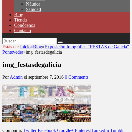
Náutica
Sanidad
Blog
Tienda
Conócenos
Contacto
Estás en:
Inicio
»
Blog
»
Exposición fotográfica “FESTAS de Galicia”
Pontevedra
»
img_festasdegalicia
img_festasdegalicia
Por
Admin
el
septiembre 7, 2016
0 Comments
Compartir.
Twitter
Facebook
Google+
Pinterest
LinkedIn
Tumblr