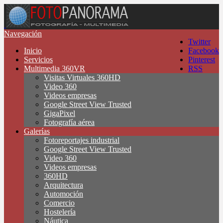
Navegación
Twitter
Inicio
Facebook
Servicios
Pinterest
Multimedia 360VR
RSS
Visitas Virtuales 360HD
Video 360
Videos empresas
Google Street View Trusted
GigaPixel
Fotografía aérea
Galerías
Fotoreportajes industrial
Google Street View Trusted
Video 360
Videos empresas
360HD
Arquitectura
Automoción
Comercio
Hostelería
Náutica