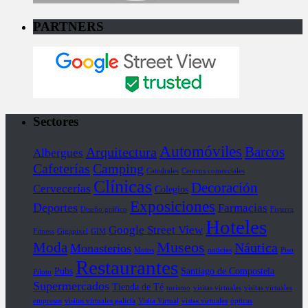
PARTNERS
Sectores
Automóviles
Barcos
Arquitectura
Albergues
Cafeterías
Camping
Catedrales
Centros comerciales
Clínicas
Decoración
Cervecerías
Colegios
Exposiciones
Deportes
Farmacias
Diseño gráfico
Fisterra
Hoteles
Google Street View
Fitness
Gigapixel
GIM
Museos
Moda
Náutica
Monasterios
Motos
noticias
Piso
Restaurantes
Pubs
Santiago de Compostela
Piloto
Supermercados
Tienda de Té
turismo
visitas virtuales
visitas virtuales
empresas
visitas virtuales galicia
Visita Virtual
vistas virtuales
ópticas