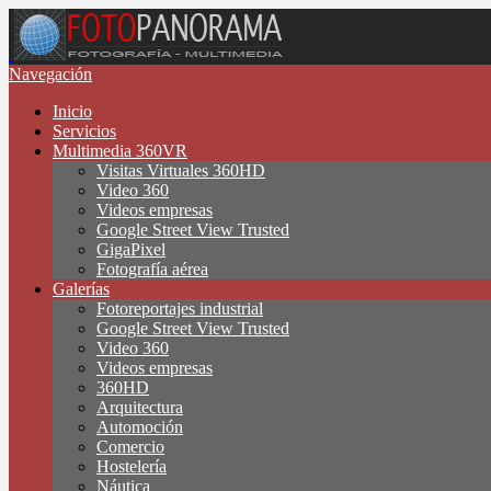
Navegación
Inicio
Servicios
Multimedia 360VR
Visitas Virtuales 360HD
Video 360
Videos empresas
Google Street View Trusted
GigaPixel
Fotografía aérea
Galerías
Fotoreportajes industrial
Google Street View Trusted
Video 360
Videos empresas
360HD
Arquitectura
Automoción
Comercio
Hostelería
Náutica