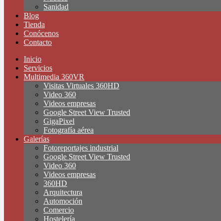
Sanidad
Blog
Tienda
Conócenos
Contacto
Inicio
Servicios
Multimedia 360VR
Visitas Virtuales 360HD
Video 360
Videos empresas
Google Street View Trusted
GigaPixel
Fotografía aérea
Galerías
Fotoreportajes industrial
Google Street View Trusted
Video 360
Videos empresas
360HD
Arquitectura
Automoción
Comercio
Hostelería