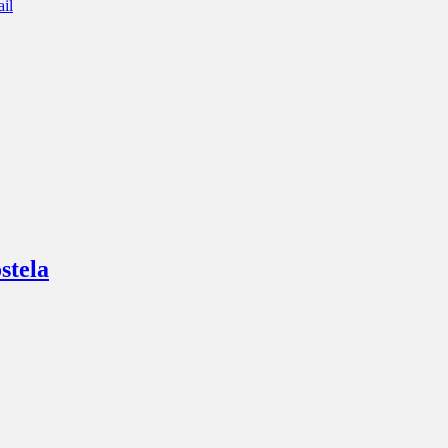
il
stela