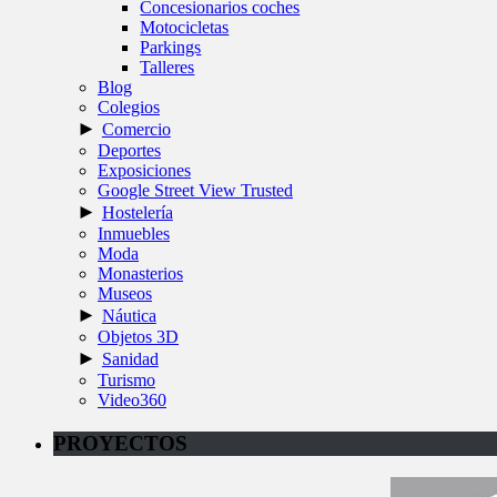
Concesionarios coches
Motocicletas
Parkings
Talleres
Blog
Colegios
►
Comercio
Deportes
Exposiciones
Google Street View Trusted
►
Hostelería
Inmuebles
Moda
Monasterios
Museos
►
Náutica
Objetos 3D
►
Sanidad
Turismo
Video360
PROYECTOS