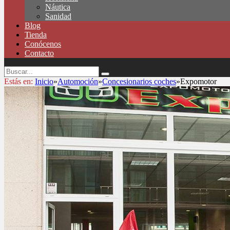
Náutica
Sanidad
Blog
Tienda
Conócenos
Contacto
Estás en:
Inicio
»
Automoción
»
Concesionarios coches
»
Expomotor