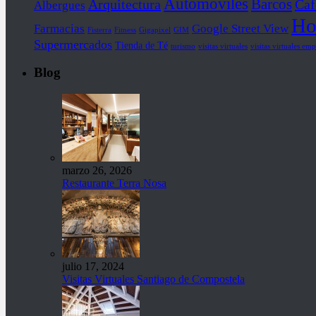
Automóviles
Barcos
Arquitectura
Caf
Albergues
Ho
Farmacias
Google Street View
Fisterra
Fitness
Gigapixel
GIM
Supermercados
Tienda de Té
turismo
visitas virtuales
visitas virtuales emp
Blog
marzo 26, 2026
Restaurante Terra Nosa
julio 17, 2024
Visitas Virtuales Santiago de Compostela