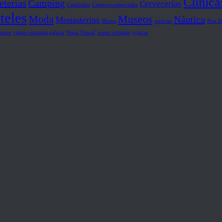
Clínica
eterías
Camping
Cervecerías
Catedrales
Centros comerciales
teles
Museos
Moda
Náutica
Monasterios
Motos
noticias
Piso P
resas
visitas virtuales galicia
Visita Virtual
vistas virtuales
ópticas