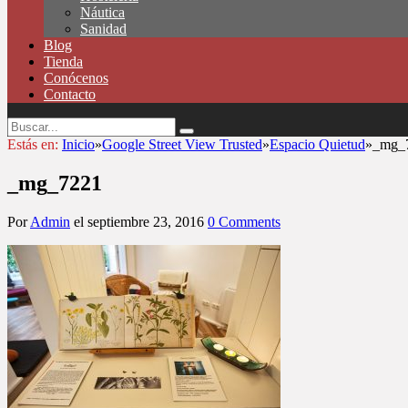
Náutica
Sanidad
Blog
Tienda
Conócenos
Contacto
Estás en:
Inicio
»
Google Street View Trusted
»
Espacio Quietud
»
_mg_
_mg_7221
Por
Admin
el
septiembre 23, 2016
0 Comments