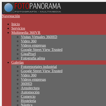
Navegación
Inicio
Servicios
Multimedia 360VR
Visitas Virtuales 360HD
Video 360
Videos empresas
Google Street View Trusted
GigaPixel
Fotografía aérea
Galerías
Fotoreportajes industrial
Google Street View Trusted
Video 360
Videos empresas
360HD
Arquitectura
Automoción
Comercio
Hostelería
Náutica