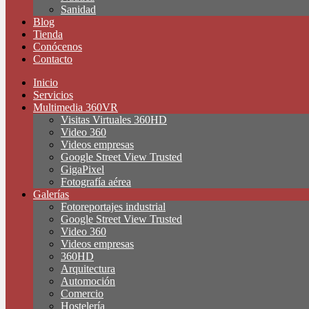
Sanidad
Blog
Tienda
Conócenos
Contacto
Inicio
Servicios
Multimedia 360VR
Visitas Virtuales 360HD
Video 360
Videos empresas
Google Street View Trusted
GigaPixel
Fotografía aérea
Galerías
Fotoreportajes industrial
Google Street View Trusted
Video 360
Videos empresas
360HD
Arquitectura
Automoción
Comercio
Hostelería