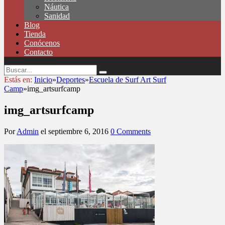
Náutica
Sanidad
Blog
Tienda
Conócenos
Contacto
Estás en:
Inicio
»
Deportes
»
Escuela de Surf Art Surf
Camp
»
img_artsurfcamp
img_artsurfcamp
Por
Admin
el
septiembre 6, 2016
0 Comments