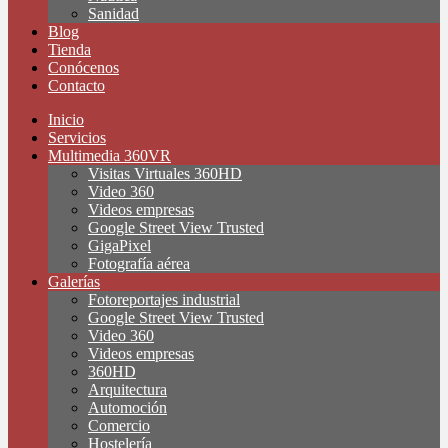
Sanidad
Blog
Tienda
Conócenos
Contacto
Inicio
Servicios
Multimedia 360VR
Visitas Virtuales 360HD
Video 360
Videos empresas
Google Street View Trusted
GigaPixel
Fotografía aérea
Galerías
Fotoreportajes industrial
Google Street View Trusted
Video 360
Videos empresas
360HD
Arquitectura
Automoción
Comercio
Hostelería