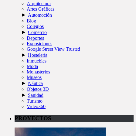
Arquitectura
Artes Gráficas
►
Automoción
Blog
Colegios
►
Comercio
Deportes
Exposiciones
Google Street View Trusted
►
Hostelería
Inmuebles
Moda
Monasterios
Museos
►
Náutica
Objetos 3D
►
Sanidad
Turismo
Video360
PROYECTOS