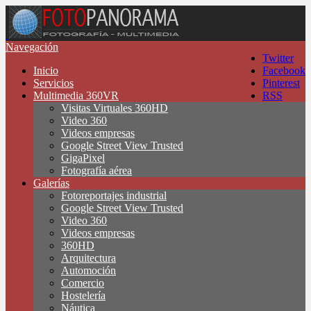
Navegación
Twitter
Inicio
Facebook
Servicios
Pinterest
Multimedia 360VR
RSS
Visitas Virtuales 360HD
Video 360
Videos empresas
Google Street View Trusted
GigaPixel
Fotografía aérea
Galerías
Fotoreportajes industrial
Google Street View Trusted
Video 360
Videos empresas
360HD
Arquitectura
Automoción
Comercio
Hostelería
Náutica