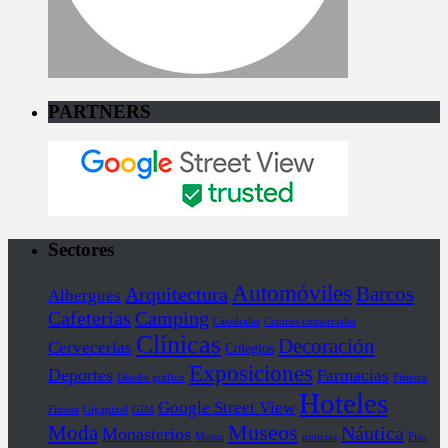
PARTNERS
Sectores
Automóviles
Barcos
Arquitectura
Albergues
Cafeterías
Camping
Catedrales
Centros comerciales
Clínicas
Decoración
Cervecerías
Colegios
Exposiciones
Deportes
Farmacias
Diseño gráfico
Fisterra
Hoteles
Google Street View
Fitness
Gigapixel
GIM
Museos
Moda
Náutica
Monasterios
Motos
noticias
Piso