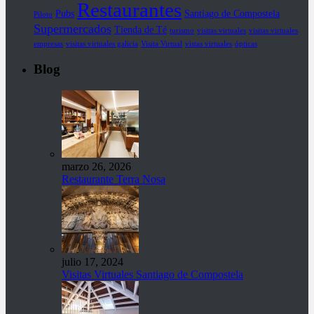
Restaurantes
Pubs
Santiago de Compostela
Piloto
Supermercados
Tienda de Té
turismo
visitas virtuales
visitas virtuales
empresas
visitas virtuales galicia
Visita Virtual
vistas virtuales
ópticas
Blog
marzo 26, 2026
Restaurante Terra Nosa
julio 17, 2024
Visitas Virtuales Santiago de Compostela