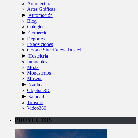
Arquitectura
Artes Gráficas
►
Automoción
Blog
Colegios
►
Comercio
Deportes
Exposiciones
Google Street View Trusted
►
Hostelería
Inmuebles
Moda
Monasterios
Museos
►
Náutica
Objetos 3D
►
Sanidad
Turismo
Video360
PROYECTOS