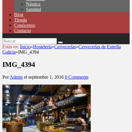
Náutica
Sanidad
Blog
Tienda
Conócenos
Contacto
Estás en:
Inicio
»
Hostelería
»
Cervecerías
»
Cervecerías de Estrella
Galicia
»
IMG_4394
IMG_4394
Por
Admin
el
septiembre 1, 2016
0 Comments