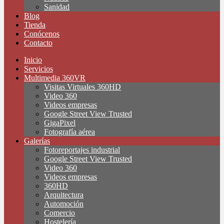
Sanidad
Blog
Tienda
Conócenos
Contacto
Inicio
Servicios
Multimedia 360VR
Visitas Virtuales 360HD
Video 360
Videos empresas
Google Street View Trusted
GigaPixel
Fotografía aérea
Galerías
Fotoreportajes industrial
Google Street View Trusted
Video 360
Videos empresas
360HD
Arquitectura
Automoción
Comercio
Hostelería