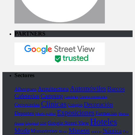
PARTNERS
Sectores
Automóviles
Barcos
Arquitectura
Albergues
Cafeterías
Camping
Catedrales
Centros comerciales
Clínicas
Decoración
Cervecerías
Colegios
Exposiciones
Deportes
Farmacias
Diseño gráfico
Fisterra
Hoteles
Google Street View
Fitness
Gigapixel
GIM
Museos
Moda
Náutica
Monasterios
Motos
noticias
Piso