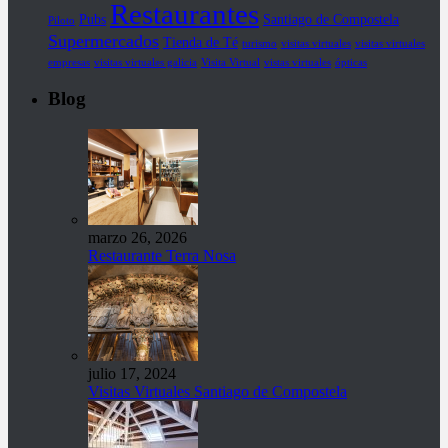
Restaurantes
Pubs
Santiago de Compostela
Piloto
Supermercados
Tienda de Té
turismo
visitas virtuales
visitas virtuales
empresas
visitas virtuales galicia
Visita Virtual
vistas virtuales
ópticas
Blog
marzo 26, 2026
Restaurante Terra Nosa
julio 17, 2024
Visitas Virtuales Santiago de Compostela