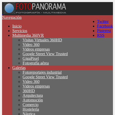
Navegación
Twitter
Inicio
Facebook
Servicios
Pinterest
Multimedia 360VR
RSS
Visitas Virtuales 360HD
Video 360
Videos empresas
Google Street View Trusted
GigaPixel
Fotografía aérea
Galerías
Fotoreportajes industrial
Google Street View Trusted
Video 360
Videos empresas
360HD
Arquitectura
Automoción
Comercio
Hostelería
Náutica