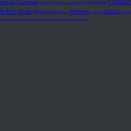
Clínica
eterías
Camping
Cervecerías
Catedrales
Centros comerciales
teles
Museos
Moda
Náutica
Monasterios
Motos
noticias
Piso P
resas
visitas virtuales galicia
Visita Virtual
vistas virtuales
ópticas