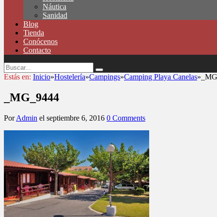
Náutica
Sanidad
Blog
Tienda
Conócenos
Contacto
Estás en:
Inicio
»
Hostelería
»
Campings
»
Camping Playa Canelas
»
_MG
_MG_9444
Por
Admin
el
septiembre 6, 2016
0 Comments