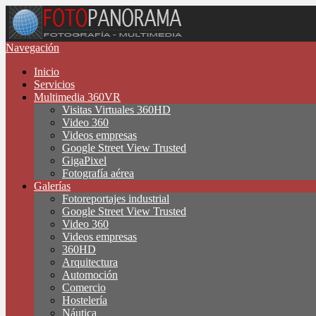
Navegación
Inicio
Servicios
Multimedia 360VR
Visitas Virtuales 360HD
Video 360
Videos empresas
Google Street View Trusted
GigaPixel
Fotografía aérea
Galerías
Fotoreportajes industrial
Google Street View Trusted
Video 360
Videos empresas
360HD
Arquitectura
Automoción
Comercio
Hostelería
Náutica