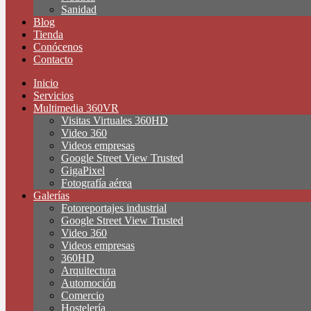
Sanidad
Blog
Tienda
Conócenos
Contacto
Inicio
Servicios
Multimedia 360VR
Visitas Virtuales 360HD
Video 360
Videos empresas
Google Street View Trusted
GigaPixel
Fotografía aérea
Galerías
Fotoreportajes industrial
Google Street View Trusted
Video 360
Videos empresas
360HD
Arquitectura
Automoción
Comercio
Hostelería