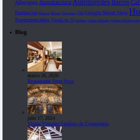
Automóviles
Barcos
Arquitectura
Caf
Albergues
Ho
Farmacias
Google Street View
Fisterra
Fitness
Gigapixel
GIM
Supermercados
Tienda de Té
turismo
visitas virtuales
visitas virtuales emp
Blog
marzo 26, 2026
Restaurante Terra Nosa
julio 17, 2024
Visitas Virtuales Santiago de Compostela