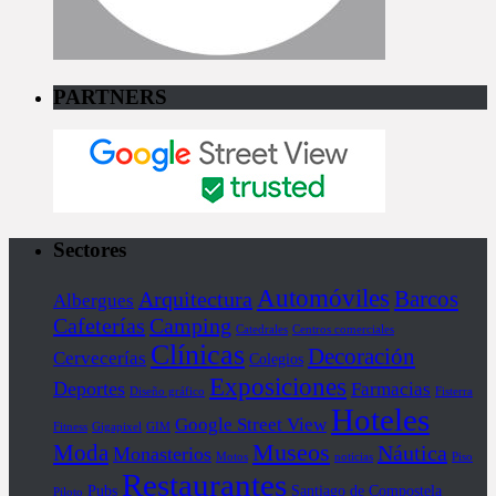
PARTNERS
Sectores
Automóviles
Barcos
Arquitectura
Albergues
Cafeterías
Camping
Catedrales
Centros comerciales
Clínicas
Decoración
Cervecerías
Colegios
Exposiciones
Deportes
Farmacias
Diseño gráfico
Fisterra
Hoteles
Google Street View
Fitness
Gigapixel
GIM
Museos
Moda
Náutica
Monasterios
Motos
noticias
Piso
Restaurantes
Pubs
Santiago de Compostela
Piloto