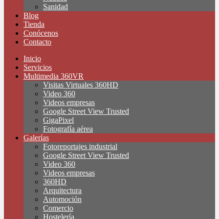
Sanidad
Blog
Tienda
Conócenos
Contacto
Inicio
Servicios
Multimedia 360VR
Visitas Virtuales 360HD
Video 360
Videos empresas
Google Street View Trusted
GigaPixel
Fotografía aérea
Galerías
Fotoreportajes industrial
Google Street View Trusted
Video 360
Videos empresas
360HD
Arquitectura
Automoción
Comercio
Hostelería