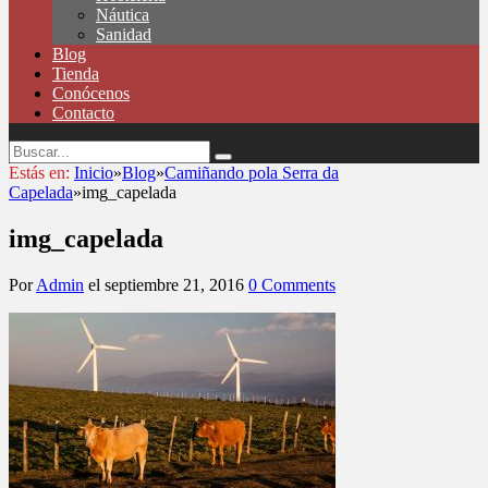
Náutica
Sanidad
Blog
Tienda
Conócenos
Contacto
Estás en:
Inicio
»
Blog
»
Camiñando pola Serra da
Capelada
»
img_capelada
img_capelada
Por
Admin
el
septiembre 21, 2016
0 Comments