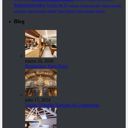
Supermercados
Tienda de Té
turismo
visitas virtuales
visitas virtuales
empresas
visitas virtuales galicia
Visita Virtual
vistas virtuales
ópticas
Blog
marzo 26, 2026
Restaurante Terra Nosa
julio 17, 2024
Visitas Virtuales Santiago de Compostela