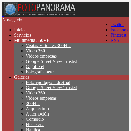
Navegación
Twitter
Inicio
Facebook
Servicios
Pinterest
Multimedia 360VR
RSS
Visitas Virtuales 360HD
Video 360
Videos empresas
Google Street View Trusted
GigaPixel
Fotografía aérea
Galerías
Fotoreportajes industrial
Google Street View Trusted
Video 360
Videos empresas
360HD
Arquitectura
Automoción
Comercio
Hostelería
Náutica