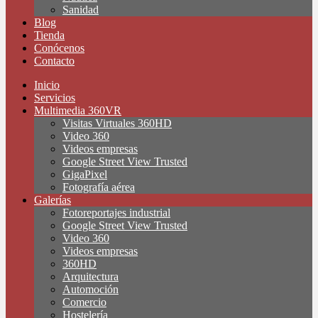
Sanidad
Blog
Tienda
Conócenos
Contacto
Inicio
Servicios
Multimedia 360VR
Visitas Virtuales 360HD
Video 360
Videos empresas
Google Street View Trusted
GigaPixel
Fotografía aérea
Galerías
Fotoreportajes industrial
Google Street View Trusted
Video 360
Videos empresas
360HD
Arquitectura
Automoción
Comercio
Hostelería