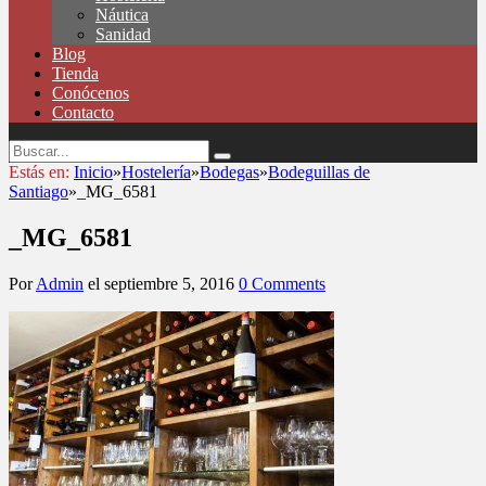
Náutica
Sanidad
Blog
Tienda
Conócenos
Contacto
Estás en:
Inicio
»
Hostelería
»
Bodegas
»
Bodeguillas de
Santiago
»
_MG_6581
_MG_6581
Por
Admin
el
septiembre 5, 2016
0 Comments