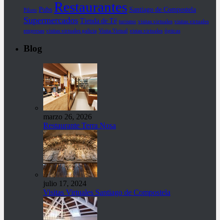
Restaurantes
Pubs
Santiago de Compostela
Piloto
Supermercados
Tienda de Té
turismo
visitas virtuales
visitas virtuales
empresas
visitas virtuales galicia
Visita Virtual
vistas virtuales
ópticas
Blog
marzo 26, 2026
Restaurante Terra Nosa
julio 17, 2024
Visitas Virtuales Santiago de Compostela