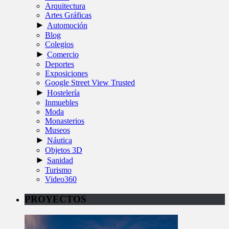
Arquitectura
Artes Gráficas
►
Automoción
Blog
Colegios
►
Comercio
Deportes
Exposiciones
Google Street View Trusted
►
Hostelería
Inmuebles
Moda
Monasterios
Museos
►
Náutica
Objetos 3D
►
Sanidad
Turismo
Video360
PROYECTOS