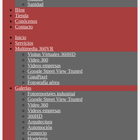
Sanidad
Blog
Tienda
Conócenos
Contacto
Inicio
Servicios
Multimedia 360VR
Visitas Virtuales 360HD
Video 360
Videos empresas
Google Street View Trusted
GigaPixel
Fotografía aérea
Galerías
Fotoreportajes industrial
Google Street View Trusted
Video 360
Videos empresas
360HD
Arquitectura
Automoción
Comercio
Hostelería