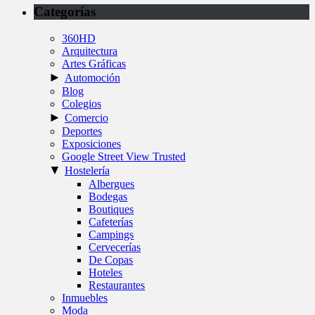
Categorías
360HD
Arquitectura
Artes Gráficas
►
Automoción
Blog
Colegios
►
Comercio
Deportes
Exposiciones
Google Street View Trusted
▼
Hostelería
Albergues
Bodegas
Boutiques
Cafeterías
Campings
Cervecerías
De Copas
Hoteles
Restaurantes
Inmuebles
Moda