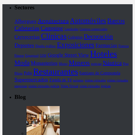
Sectores
Automóviles
Barcos
Arquitectura
Albergues
Cafeterías
Camping
Catedrales
Centros comerciales
Clínicas
Decoración
Cervecerías
Colegios
Exposiciones
Deportes
Farmacias
Diseño gráfico
Fisterra
Hoteles
Google Street View
Fitness
Gigapixel
GIM
Museos
Moda
Náutica
Monasterios
Motos
noticias
Piso
Restaurantes
Pubs
Santiago de Compostela
Piloto
Supermercados
Tienda de Té
turismo
visitas virtuales
visitas virtuales
empresas
visitas virtuales galicia
Visita Virtual
vistas virtuales
ópticas
Blog