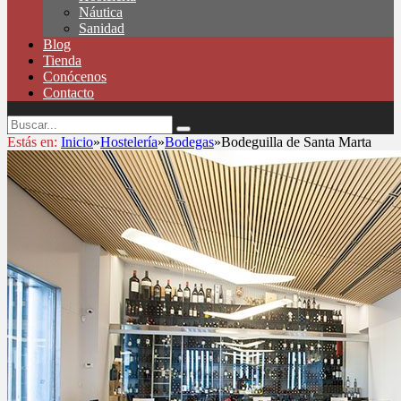
Náutica
Sanidad
Blog
Tienda
Conócenos
Contacto
Estás en:
Inicio
»
Hostelería
»
Bodegas
»
Bodeguilla de Santa Marta