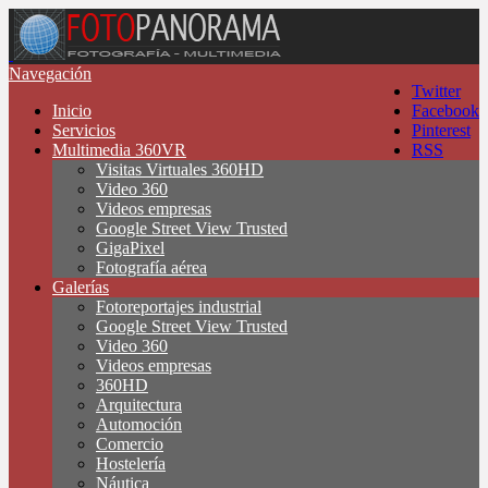
Navegación
Twitter
Inicio
Facebook
Servicios
Pinterest
Multimedia 360VR
RSS
Visitas Virtuales 360HD
Video 360
Videos empresas
Google Street View Trusted
GigaPixel
Fotografía aérea
Galerías
Fotoreportajes industrial
Google Street View Trusted
Video 360
Videos empresas
360HD
Arquitectura
Automoción
Comercio
Hostelería
Náutica