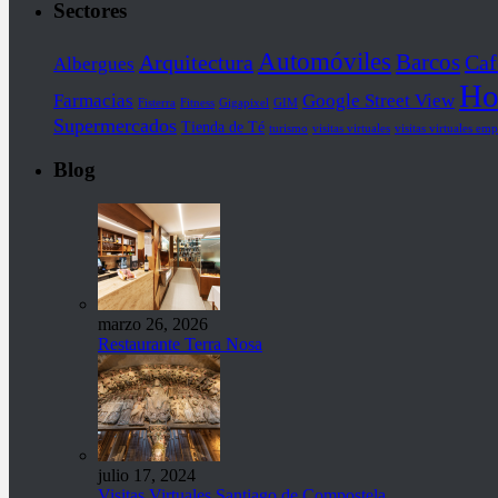
Sectores
Automóviles
Barcos
Arquitectura
Caf
Albergues
Ho
Farmacias
Google Street View
Fisterra
Fitness
Gigapixel
GIM
Supermercados
Tienda de Té
turismo
visitas virtuales
visitas virtuales emp
Blog
marzo 26, 2026
Restaurante Terra Nosa
julio 17, 2024
Visitas Virtuales Santiago de Compostela