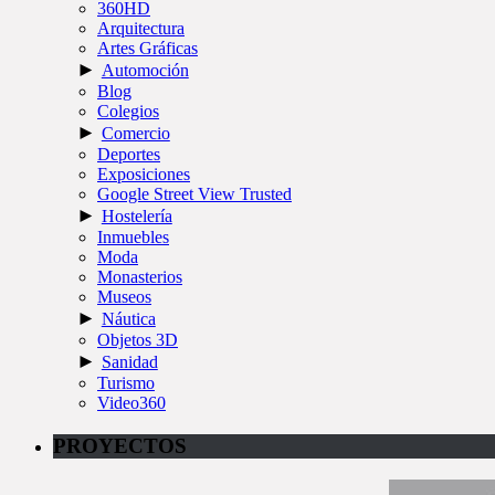
360HD
Arquitectura
Artes Gráficas
►
Automoción
Blog
Colegios
►
Comercio
Deportes
Exposiciones
Google Street View Trusted
►
Hostelería
Inmuebles
Moda
Monasterios
Museos
►
Náutica
Objetos 3D
►
Sanidad
Turismo
Video360
PROYECTOS