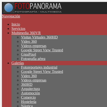
Navegación
Inicio
Servicios
Multimedia 360VR
Visitas Virtuales 360HD
Video 360
Videos empresas
Google Street View Trusted
GigaPixel
Fotografía aérea
Galerías
Fotoreportajes industrial
Google Street View Trusted
Video 360
Videos empresas
360HD
Arquitectura
Automoción
Comercio
Hostelería
Náutica