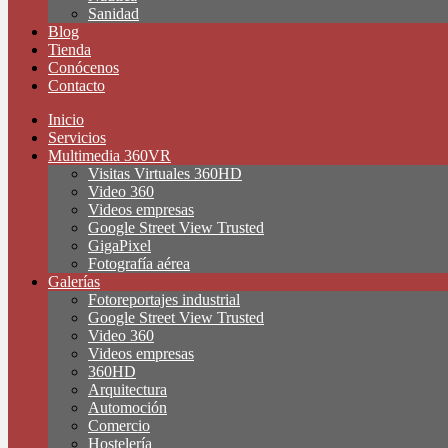
Sanidad
Blog
Tienda
Conócenos
Contacto
Inicio
Servicios
Multimedia 360VR
Visitas Virtuales 360HD
Video 360
Videos empresas
Google Street View Trusted
GigaPixel
Fotografía aérea
Galerías
Fotoreportajes industrial
Google Street View Trusted
Video 360
Videos empresas
360HD
Arquitectura
Automoción
Comercio
Hostelería