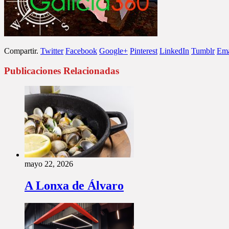
Compartir.
Twitter
Facebook
Google+
Pinterest
LinkedIn
Tumblr
Ema
Publicaciones Relacionadas
mayo 22, 2026
A Lonxa de Álvaro