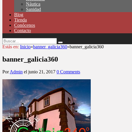
Náutica
Sanidad
Blog
Tienda
Conócenos
Contacto
Estás en:
Inicio
»
banner_galicia360
»
banner_galicia360
banner_galicia360
Por
Admin
el
junio 21, 2017
0 Comments