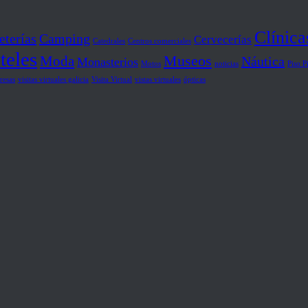
Clínica
eterías
Camping
Cervecerías
Catedrales
Centros comerciales
teles
Museos
Moda
Náutica
Monasterios
Motos
noticias
Piso P
resas
visitas virtuales galicia
Visita Virtual
vistas virtuales
ópticas