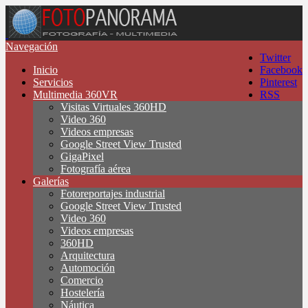
Navegación
Twitter
Inicio
Facebook
Servicios
Pinterest
Multimedia 360VR
RSS
Visitas Virtuales 360HD
Video 360
Videos empresas
Google Street View Trusted
GigaPixel
Fotografía aérea
Galerías
Fotoreportajes industrial
Google Street View Trusted
Video 360
Videos empresas
360HD
Arquitectura
Automoción
Comercio
Hostelería
Náutica