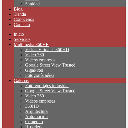
Sanidad
Blog
Tienda
Conócenos
Contacto
Inicio
Servicios
Multimedia 360VR
Visitas Virtuales 360HD
Video 360
Videos empresas
Google Street View Trusted
GigaPixel
Fotografía aérea
Galerías
Fotoreportajes industrial
Google Street View Trusted
Video 360
Videos empresas
360HD
Arquitectura
Automoción
Comercio
Hostelería