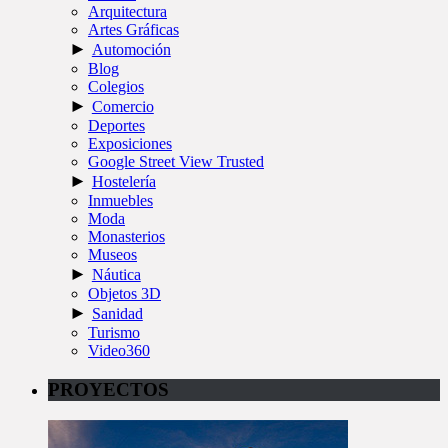
Arquitectura
Artes Gráficas
►
Automoción
Blog
Colegios
►
Comercio
Deportes
Exposiciones
Google Street View Trusted
►
Hostelería
Inmuebles
Moda
Monasterios
Museos
►
Náutica
Objetos 3D
►
Sanidad
Turismo
Video360
PROYECTOS