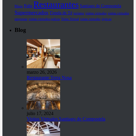
Restaurantes
Pubs
Santiago de Compostela
Piloto
Supermercados
Tienda de Té
turismo
visitas virtuales
visitas virtuales
empresas
visitas virtuales galicia
Visita Virtual
vistas virtuales
ópticas
Blog
marzo 26, 2026
Restaurante Terra Nosa
julio 17, 2024
Visitas Virtuales Santiago de Compostela