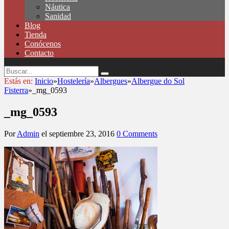
Náutica
Sanidad
Blog
Tienda
Conócenos
Contacto
Estás en:
Inicio
»
Hostelería
»
Albergues
»
Albergue do Sol
Fisterra
»
_mg_0593
_mg_0593
Por
Admin
el
septiembre 23, 2016
0 Comments