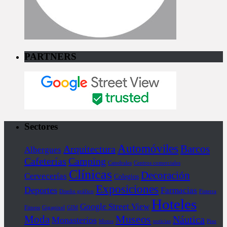
PARTNERS
Sectores
Automóviles
Barcos
Arquitectura
Albergues
Cafeterías
Camping
Catedrales
Centros comerciales
Clínicas
Decoración
Cervecerías
Colegios
Exposiciones
Deportes
Farmacias
Diseño gráfico
Fisterra
Hoteles
Google Street View
Fitness
Gigapixel
GIM
Museos
Moda
Náutica
Monasterios
Motos
noticias
Piso