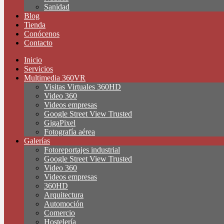
Sanidad
Blog
Tienda
Conócenos
Contacto
Inicio
Servicios
Multimedia 360VR
Visitas Virtuales 360HD
Video 360
Videos empresas
Google Street View Trusted
GigaPixel
Fotografía aérea
Galerías
Fotoreportajes industrial
Google Street View Trusted
Video 360
Videos empresas
360HD
Arquitectura
Automoción
Comercio
Hostelería