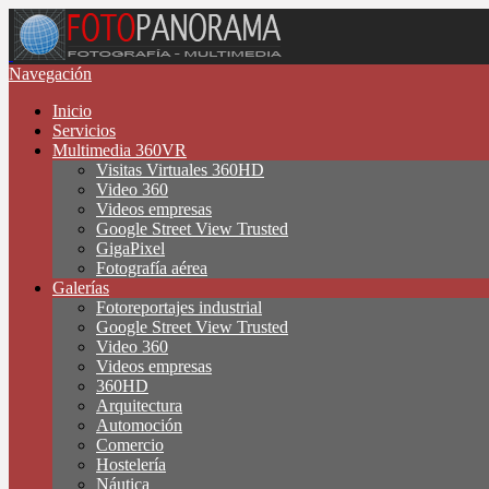
Navegación
Inicio
Servicios
Multimedia 360VR
Visitas Virtuales 360HD
Video 360
Videos empresas
Google Street View Trusted
GigaPixel
Fotografía aérea
Galerías
Fotoreportajes industrial
Google Street View Trusted
Video 360
Videos empresas
360HD
Arquitectura
Automoción
Comercio
Hostelería
Náutica