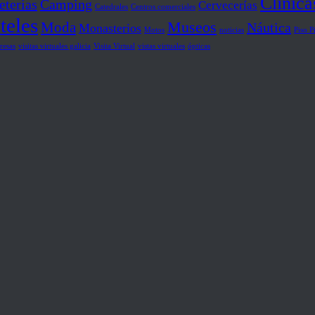
Clínica
eterías
Camping
Cervecerías
Catedrales
Centros comerciales
teles
Museos
Moda
Náutica
Monasterios
Motos
noticias
Piso P
resas
visitas virtuales galicia
Visita Virtual
vistas virtuales
ópticas