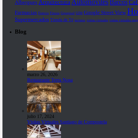
Automóviles
Barcos
Arquitectura
Caf
Albergues
Ho
Farmacias
Google Street View
Fisterra
Fitness
Gigapixel
GIM
Supermercados
Tienda de Té
turismo
visitas virtuales
visitas virtuales emp
Blog
marzo 26, 2026
Restaurante Terra Nosa
julio 17, 2024
Visitas Virtuales Santiago de Compostela