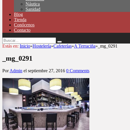
Náutica
Sanidad
Blog
Tienda
Conócenos
Contacto
Estás en:
Inicio
»
Hostelería
»
Cafeterías
»
A Terraciña
»
_mg_0291
_mg_0291
Por
Admin
el
septiembre 27, 2016
0 Comments