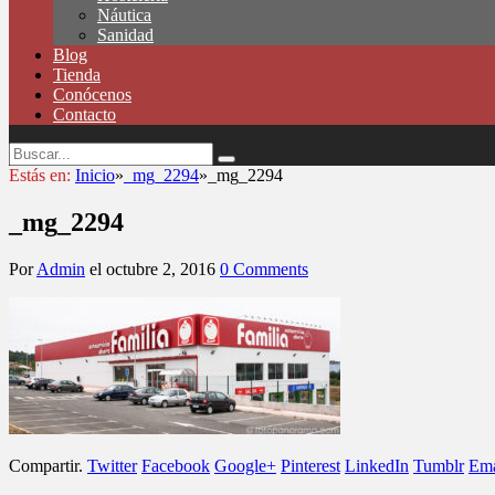
Náutica
Sanidad
Blog
Tienda
Conócenos
Contacto
Estás en:
Inicio
»
_mg_2294
»
_mg_2294
_mg_2294
Por
Admin
el
octubre 2, 2016
0 Comments
Compartir.
Twitter
Facebook
Google+
Pinterest
LinkedIn
Tumblr
Ema