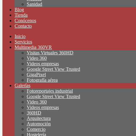
Sanidad
Blog
Tienda
Conócenos
Contacto
Inicio
Servicios
Multimedia 360VR
Visitas Virtuales 360HD
Video 360
Videos empresas
Google Street View Trusted
GigaPixel
Fotografía aérea
Galerías
Fotoreportajes industrial
Google Street View Trusted
Video 360
Videos empresas
360HD
Arquitectura
Automoción
Comercio
Hostelería