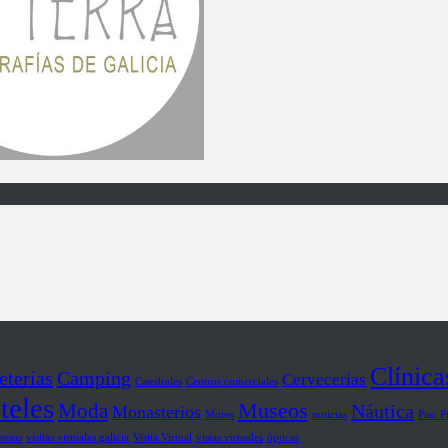
Clínica
eterías
Camping
Cervecerías
Catedrales
Centros comerciales
teles
Museos
Moda
Náutica
Monasterios
Motos
noticias
Piso P
resas
visitas virtuales galicia
Visita Virtual
vistas virtuales
ópticas