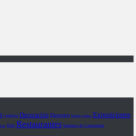
s
Exposiciones
Decoración
Deportes
Colegios
Diseño gráfico
Restaurantes
Pubs
Santiago de Compostela
iloto