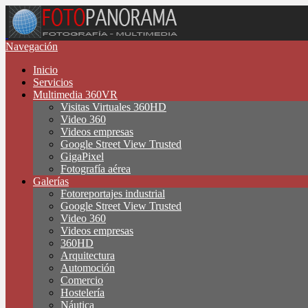
Navegación
Inicio
Servicios
Multimedia 360VR
Visitas Virtuales 360HD
Video 360
Videos empresas
Google Street View Trusted
GigaPixel
Fotografía aérea
Galerías
Fotoreportajes industrial
Google Street View Trusted
Video 360
Videos empresas
360HD
Arquitectura
Automoción
Comercio
Hostelería
Náutica