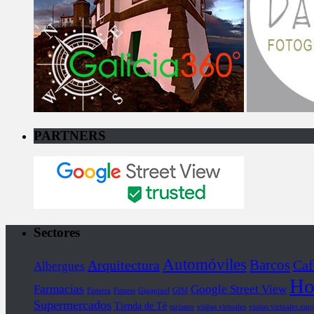
PARTNERS
Sectores
Automóviles
Barcos
Arquitectura
Caf
Albergues
Ho
Farmacias
Google Street View
Fisterra
Fitness
Gigapixel
GIM
Supermercados
Tienda de Té
turismo
visitas virtuales
visitas virtuales emp