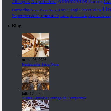
Automóviles
Barcos
Arquitectura
Caf
Albergues
Ho
Farmacias
Google Street View
Fisterra
Fitness
Gigapixel
GIM
Supermercados
Tienda de Té
turismo
visitas virtuales
visitas virtuales emp
Blog
marzo 26, 2026
Restaurante Terra Nosa
julio 17, 2024
Visitas Virtuales Santiago de Compostela