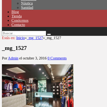
Náutica
Sanidad
Blog
Tienda
Conócenos
Contacto
Estás en:
Inicio
»
_mg_1527
»
_mg_1527
_mg_1527
Por
Admin
el
octubre 3, 2016
0 Comments