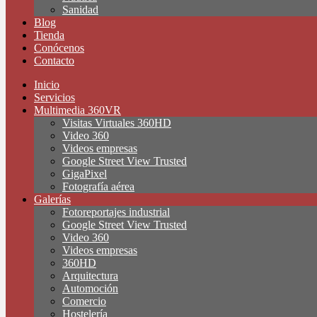
Sanidad
Blog
Tienda
Conócenos
Contacto
Inicio
Servicios
Multimedia 360VR
Visitas Virtuales 360HD
Video 360
Videos empresas
Google Street View Trusted
GigaPixel
Fotografía aérea
Galerías
Fotoreportajes industrial
Google Street View Trusted
Video 360
Videos empresas
360HD
Arquitectura
Automoción
Comercio
Hostelería