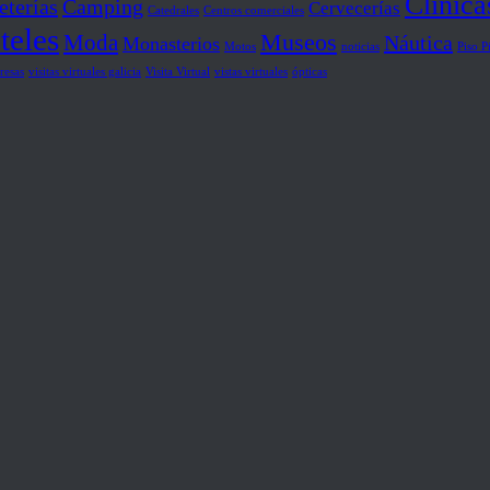
Clínica
eterías
Camping
Cervecerías
Catedrales
Centros comerciales
teles
Museos
Moda
Náutica
Monasterios
Motos
noticias
Piso P
resas
visitas virtuales galicia
Visita Virtual
vistas virtuales
ópticas