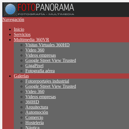
Navegación
Inicio
Servicios
Multimedia 360VR
Visitas Virtuales 360HD
Video 360
Videos empresas
Google Street View Trusted
GigaPixel
Fotografía aérea
Galerías
Fotoreportajes industrial
Google Street View Trusted
Video 360
Videos empresas
360HD
Arquitectura
Automoción
Comercio
Hostelería
Náutica