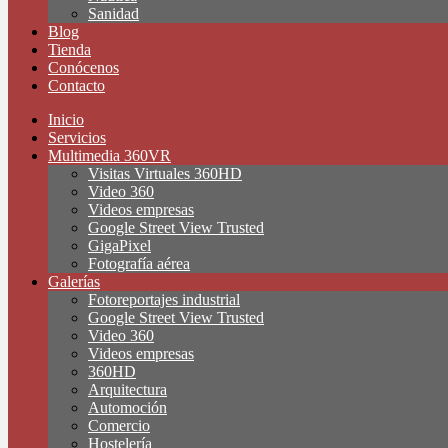
Sanidad
Blog
Tienda
Conócenos
Contacto
Inicio
Servicios
Multimedia 360VR
Visitas Virtuales 360HD
Video 360
Videos empresas
Google Street View Trusted
GigaPixel
Fotografía aérea
Galerías
Fotoreportajes industrial
Google Street View Trusted
Video 360
Videos empresas
360HD
Arquitectura
Automoción
Comercio
Hostelería