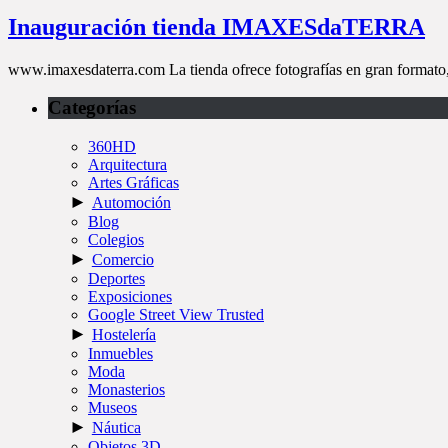
Inauguración tienda IMAXESdaTERRA
www.imaxesdaterra.com La tienda ofrece fotografías en gran formato
Categorías
360HD
Arquitectura
Artes Gráficas
►
Automoción
Blog
Colegios
►
Comercio
Deportes
Exposiciones
Google Street View Trusted
►
Hostelería
Inmuebles
Moda
Monasterios
Museos
►
Náutica
Objetos 3D