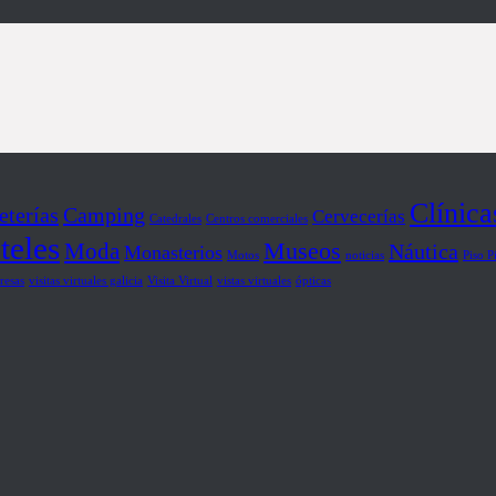
Clínica
eterías
Camping
Cervecerías
Catedrales
Centros comerciales
teles
Museos
Moda
Náutica
Monasterios
Motos
noticias
Piso P
resas
visitas virtuales galicia
Visita Virtual
vistas virtuales
ópticas