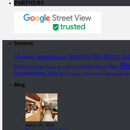
PARTNERS
Sectores
Automóviles
Barcos
Arquitectura
Caf
Albergues
Ho
Farmacias
Google Street View
Fisterra
Fitness
Gigapixel
GIM
Supermercados
Tienda de Té
turismo
visitas virtuales
visitas virtuales emp
Blog
marzo 26, 2026