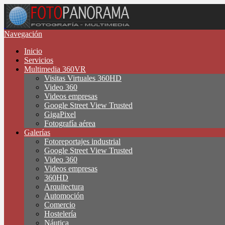
Navegación
Inicio
Servicios
Multimedia 360VR
Visitas Virtuales 360HD
Video 360
Videos empresas
Google Street View Trusted
GigaPixel
Fotografía aérea
Galerías
Fotoreportajes industrial
Google Street View Trusted
Video 360
Videos empresas
360HD
Arquitectura
Automoción
Comercio
Hostelería
Náutica