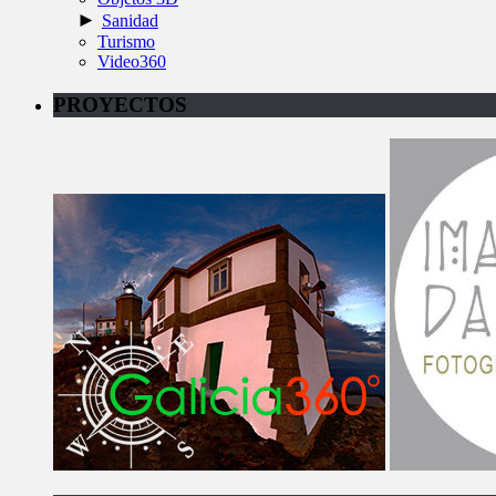
►
Sanidad
Turismo
Video360
PROYECTOS