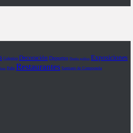
s
Exposiciones
Decoración
Deportes
Colegios
Diseño gráfico
Restaurantes
Pubs
Santiago de Compostela
iloto