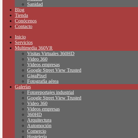
Sanidad
Blog
Tienda
Conócenos
Contacto
Inicio
Servicios
Multimedia 360VR
Visitas Virtuales 360HD
Video 360
Videos empresas
Google Street View Trusted
GigaPixel
Fotografía aérea
Galerías
Fotoreportajes industrial
Google Street View Trusted
Video 360
Videos empresas
360HD
Arquitectura
Automoción
Comercio
Hostelería