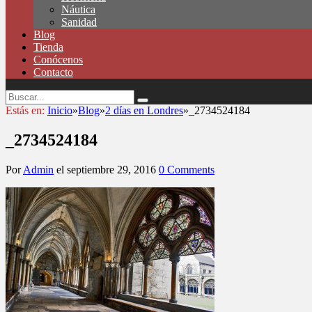
Náutica
Sanidad
Blog
Tienda
Conócenos
Contacto
Estás en:
Inicio
»
Blog
»
2 días en Londres
»
_2734524184
_2734524184
Por
Admin
el
septiembre 29, 2016
0 Comments