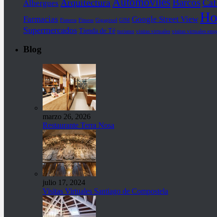
Automóviles
Barcos
Arquitectura
Caf
Albergues
Ho
Farmacias
Google Street View
Fisterra
Fitness
Gigapixel
GIM
Supermercados
Tienda de Té
turismo
visitas virtuales
visitas virtuales emp
Blog
marzo 26, 2026
Restaurante Terra Nosa
julio 17, 2024
Visitas Virtuales Santiago de Compostela