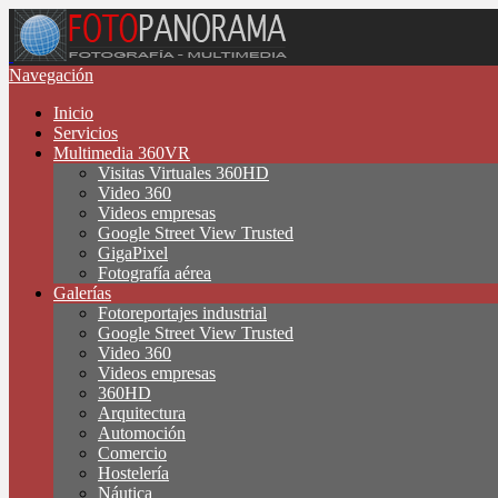
Navegación
Inicio
Servicios
Multimedia 360VR
Visitas Virtuales 360HD
Video 360
Videos empresas
Google Street View Trusted
GigaPixel
Fotografía aérea
Galerías
Fotoreportajes industrial
Google Street View Trusted
Video 360
Videos empresas
360HD
Arquitectura
Automoción
Comercio
Hostelería
Náutica