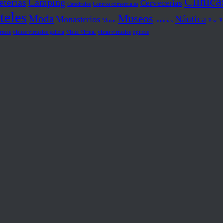
Clínica
eterías
Camping
Cervecerías
Catedrales
Centros comerciales
teles
Museos
Moda
Náutica
Monasterios
Motos
noticias
Piso P
resas
visitas virtuales galicia
Visita Virtual
vistas virtuales
ópticas