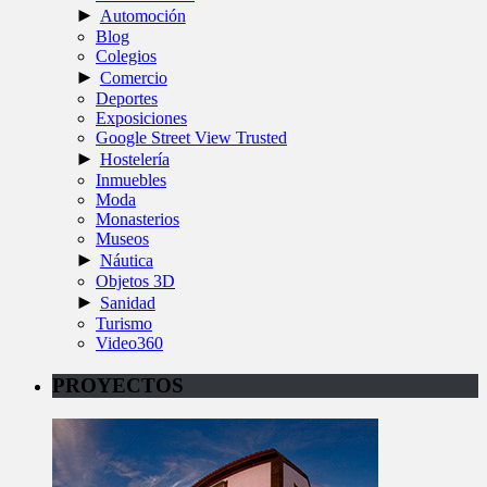
►
Automoción
Blog
Colegios
►
Comercio
Deportes
Exposiciones
Google Street View Trusted
►
Hostelería
Inmuebles
Moda
Monasterios
Museos
►
Náutica
Objetos 3D
►
Sanidad
Turismo
Video360
PROYECTOS