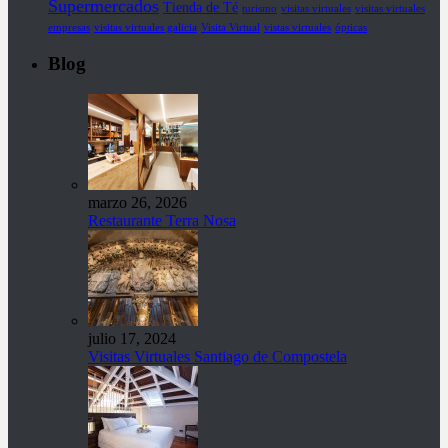
Supermercados
Tienda de Té
turismo
visitas virtuales
visitas virtuales
empresas
visitas virtuales galicia
Visita Virtual
vistas virtuales
ópticas
Blog
marzo 26, 2026
Restaurante Terra Nosa
julio 17, 2024
Visitas Virtuales Santiago de Compostela