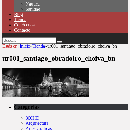
Náutica
Sanidad
Blog
Tienda
Conócenos
Contacto
Estás en:
Inicio
»
Tienda
»
ur001_santiago_obradoiro_choiva_bn
ur001_santiago_obradoiro_choiva_bn
Categorías
360HD
Arquitectura
Artes Gráficas