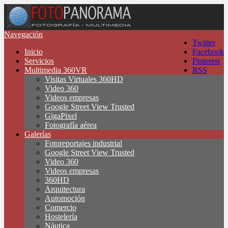
Navegación
Twitter
Inicio
Facebook
Servicios
Pinterest
Multimedia 360VR
RSS
Visitas Virtuales 360HD
Video 360
Videos empresas
Google Street View Trusted
GigaPixel
Fotografía aérea
Galerías
Fotoreportajes industrial
Google Street View Trusted
Video 360
Videos empresas
360HD
Arquitectura
Automoción
Comercio
Hostelería
Náutica