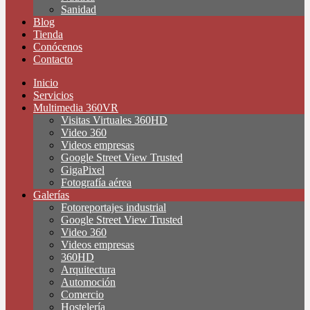
Sanidad
Blog
Tienda
Conócenos
Contacto
Inicio
Servicios
Multimedia 360VR
Visitas Virtuales 360HD
Video 360
Videos empresas
Google Street View Trusted
GigaPixel
Fotografía aérea
Galerías
Fotoreportajes industrial
Google Street View Trusted
Video 360
Videos empresas
360HD
Arquitectura
Automoción
Comercio
Hostelería