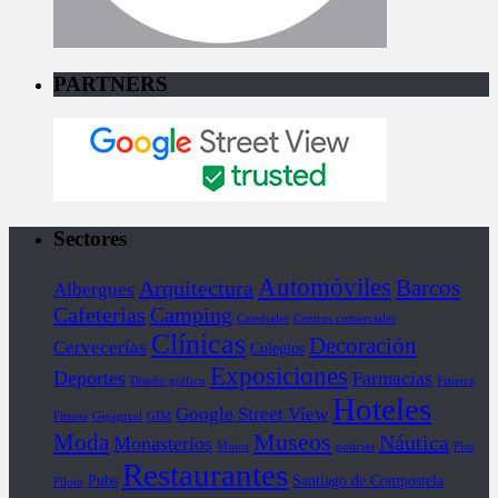
PARTNERS
Sectores
Automóviles
Barcos
Arquitectura
Albergues
Cafeterías
Camping
Catedrales
Centros comerciales
Clínicas
Decoración
Cervecerías
Colegios
Exposiciones
Deportes
Farmacias
Diseño gráfico
Fisterra
Hoteles
Google Street View
Fitness
Gigapixel
GIM
Museos
Moda
Náutica
Monasterios
Motos
noticias
Piso
Restaurantes
Pubs
Santiago de Compostela
Piloto