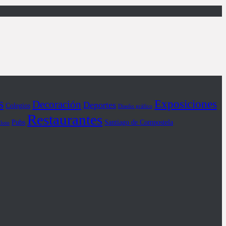
s
Exposiciones
Decoración
Deportes
Colegios
Diseño gráfico
Restaurantes
Pubs
Santiago de Compostela
iloto