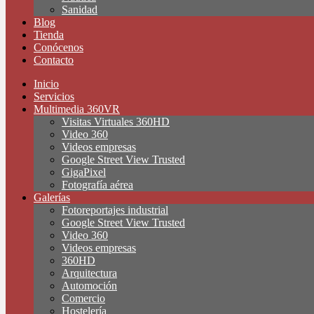
Sanidad
Blog
Tienda
Conócenos
Contacto
Inicio
Servicios
Multimedia 360VR
Visitas Virtuales 360HD
Video 360
Videos empresas
Google Street View Trusted
GigaPixel
Fotografía aérea
Galerías
Fotoreportajes industrial
Google Street View Trusted
Video 360
Videos empresas
360HD
Arquitectura
Automoción
Comercio
Hostelería