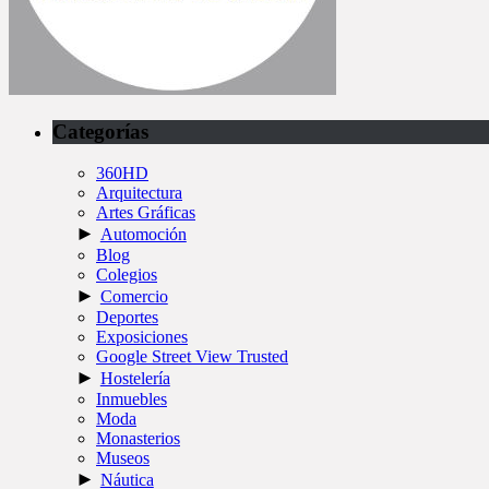
Categorías
360HD
Arquitectura
Artes Gráficas
►
Automoción
Blog
Colegios
►
Comercio
Deportes
Exposiciones
Google Street View Trusted
►
Hostelería
Inmuebles
Moda
Monasterios
Museos
►
Náutica