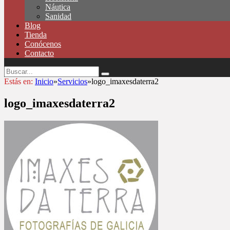
Náutica
Sanidad
Blog
Tienda
Conócenos
Contacto
Estás en:
Inicio
»
Servicios
»
logo_imaxesdaterra2
logo_imaxesdaterra2