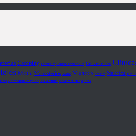
Clínica
eterías
Camping
Cervecerías
Catedrales
Centros comerciales
teles
Museos
Moda
Náutica
Monasterios
Motos
noticias
Piso P
resas
visitas virtuales galicia
Visita Virtual
vistas virtuales
ópticas