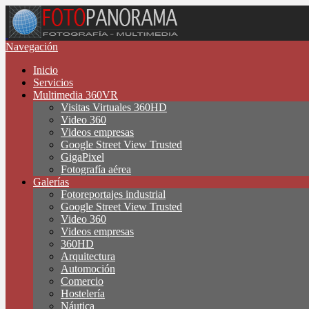
Navegación
Inicio
Servicios
Multimedia 360VR
Visitas Virtuales 360HD
Video 360
Videos empresas
Google Street View Trusted
GigaPixel
Fotografía aérea
Galerías
Fotoreportajes industrial
Google Street View Trusted
Video 360
Videos empresas
360HD
Arquitectura
Automoción
Comercio
Hostelería
Náutica