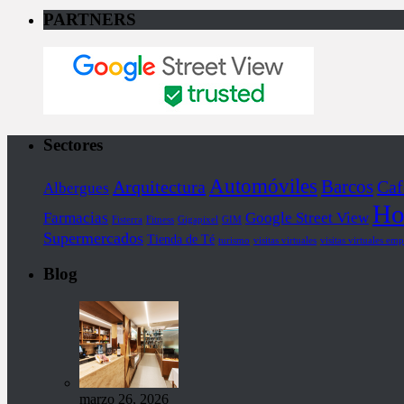
PARTNERS
Sectores
Automóviles
Barcos
Arquitectura
Caf
Albergues
Ho
Farmacias
Google Street View
Fisterra
Fitness
Gigapixel
GIM
Supermercados
Tienda de Té
turismo
visitas virtuales
visitas virtuales emp
Blog
marzo 26, 2026