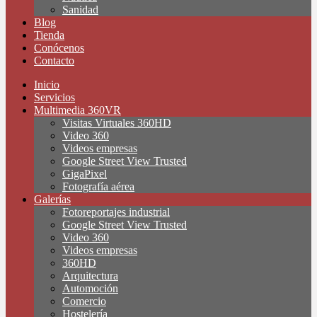
Sanidad
Blog
Tienda
Conócenos
Contacto
Inicio
Servicios
Multimedia 360VR
Visitas Virtuales 360HD
Video 360
Videos empresas
Google Street View Trusted
GigaPixel
Fotografía aérea
Galerías
Fotoreportajes industrial
Google Street View Trusted
Video 360
Videos empresas
360HD
Arquitectura
Automoción
Comercio
Hostelería