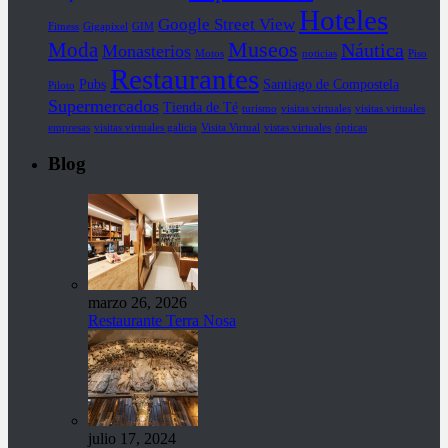
Hoteles
Google Street View
Fitness
Gigapixel
GIM
Museos
Moda
Náutica
Monasterios
Motos
noticias
Piso
Restaurantes
Pubs
Santiago de Compostela
Piloto
Supermercados
Tienda de Té
turismo
visitas virtuales
visitas virtuales
empresas
visitas virtuales galicia
Visita Virtual
vistas virtuales
ópticas
Blog
marzo 26, 2026
Restaurante Terra Nosa
julio 17, 2024