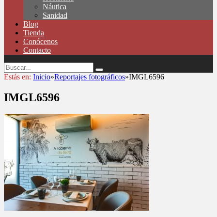
Náutica
Sanidad
Blog
Tienda
Conócenos
Contacto
Estás en:
Inicio
»
Reportajes fotográficos
»
IMGL6596
IMGL6596