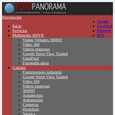
Navegación
Twitter
Inicio
Facebook
Servicios
Pinterest
Multimedia 360VR
RSS
Visitas Virtuales 360HD
Video 360
Videos empresas
Google Street View Trusted
GigaPixel
Fotografía aérea
Galerías
Fotoreportajes industrial
Google Street View Trusted
Video 360
Videos empresas
360HD
Arquitectura
Automoción
Comercio
Hostelería
Náutica