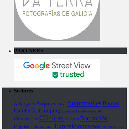
PARTNERS
Sectores
Automóviles
Barcos
Arquitectura
Albergues
Cafeterías
Camping
Catedrales
Centros comerciales
Clínicas
Decoración
Cervecerías
Colegios
Exposiciones
Deportes
Farmacias
Diseño gráfico
Fisterra